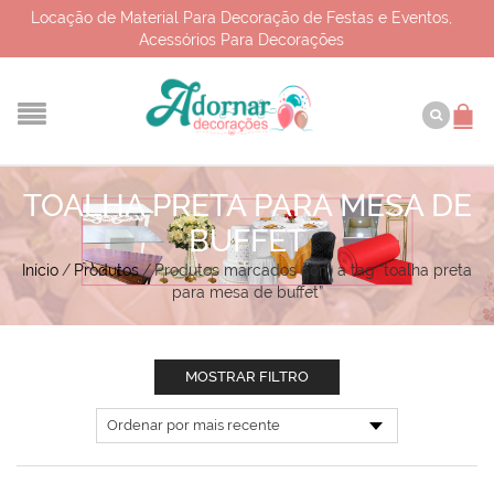
Locação de Material Para Decoração de Festas e Eventos,
Acessórios Para Decorações
TOALHA PRETA PARA MESA DE
BUFFET
Início
/
Produtos
/
Produtos marcados com a tag “toalha preta
para mesa de buffet”
MOSTRAR FILTRO