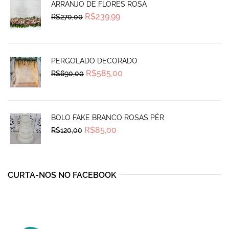
ARRANJO DE FLORES ROSA
Original
Current
R$
239,99
R$
270,00
price
price
was:
is:
R$270,00.
R$239,99.
PERGOLADO DECORADO
Original
Current
R$
585,00
R$
690,00
price
price
was:
is:
R$690,00.
R$585,00.
BOLO FAKE BRANCO ROSAS PÉR
Original
Current
R$
85,00
R$
120,00
price
price
was:
is:
R$120,00.
R$85,00.
CURTA-NOS NO FACEBOOK