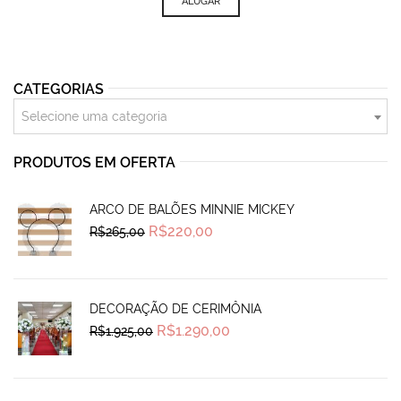
ALUGAR
CATEGORIAS
Selecione uma categoria
PRODUTOS EM OFERTA
ARCO DE BALÕES MINNIE MICKEY
Original
Current
R$
220,00
R$
265,00
price
price
was:
is:
R$265,00.
R$220,00.
DECORAÇÃO DE CERIMÔNIA
Original
Current
R$
1.290,00
R$
1.925,00
price
price
was:
is:
R$1.925,00.
R$1.290,00.