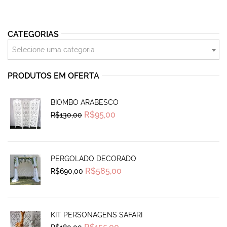
CATEGORIAS
Selecione uma categoria
PRODUTOS EM OFERTA
BIOMBO ARABESCO
Original
Current
R$
95,00
R$
130,00
price
price
was:
is:
R$130,00.
R$95,00.
PERGOLADO DECORADO
Original
Current
R$
585,00
R$
690,00
price
price
was:
is:
R$690,00.
R$585,00.
KIT PERSONAGENS SAFARI
Original
Current