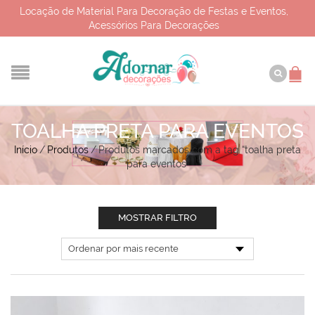
Locação de Material Para Decoração de Festas e Eventos,
Acessórios Para Decorações
TOALHA PRETA PARA EVENTOS
Início
/
Produtos
/
Produtos marcados com a tag “toalha preta
para eventos”
MOSTRAR FILTRO