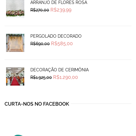
ARRANJO DE FLORES ROSA
Original
Current
R$
239,99
R$
270,00
price
price
was:
is:
R$270,00.
R$239,99.
PERGOLADO DECORADO
Original
Current
R$
585,00
R$
690,00
price
price
was:
is:
R$690,00.
R$585,00.
DECORAÇÃO DE CERIMÔNIA
Original
Current
R$
1.290,00
R$
1.925,00
price
price
was:
is:
R$1.925,00.
R$1.290,00.
CURTA-NOS NO FACEBOOK