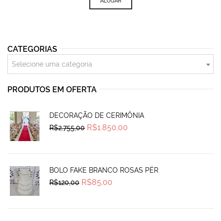
ALUGAR
CATEGORIAS
Selecione uma categoria
PRODUTOS EM OFERTA
DECORAÇÃO DE CERIMÔNIA
Original
Current
R$
1.850,00
R$
2.755,00
price
price
was:
is:
R$2.755,00.
R$1.850,00.
BOLO FAKE BRANCO ROSAS PÉR
Original
Current
R$
85,00
R$
120,00
price
price
was:
is:
R$120,00.
R$85,00.