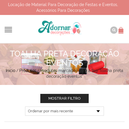
Locação de Material Para Decoração de Festas e Eventos,
Acessórios Para Decorações
TOALHA PRETA DECORAÇÃO
EVENTOS
Início
/
Produtos
/
Produtos marcados com a tag “toalha preta
decoração eventos”
MOSTRAR FILTRO