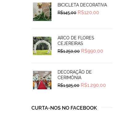
BICICLETA DECORATIVA
Original
Current
R$
120,00
R$
145,00
price
price
was:
is:
R$145,00.
R$120,00.
ARCO DE FLORES
CEJEREIRAS
Original
Current
R$
990,00
R$
1.250,00
price
price
was:
is:
R$1.250,00.
R$990,00.
DECORAÇÃO DE
CERIMÔNIA
Original
Current
R$
1.290,00
R$
1.925,00
price
price
was:
is:
R$1.925,00.
R$1.290,00.
CURTA-NOS NO FACEBOOK