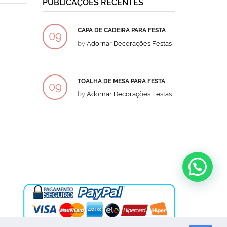
PUBLICAÇÕES RECENTES
CAPA DE CADEIRA PARA FESTA
BOLO
09
09
by
Adornar Decorações Festas
by
Ad
DEZ
DEZ
TOALHA DE MESA PARA FESTA
BOLO
09
09
by
Adornar Decorações Festas
by
Ad
DEZ
DEZ