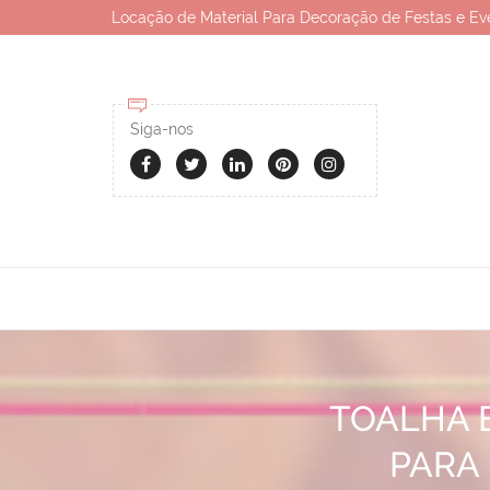
Locação de Material Para Decoração de Festas e Ev
Siga-nos
TOALHA 
PARA