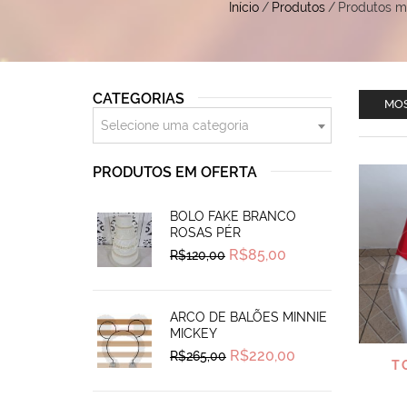
Início
/
Produtos
/
Produtos m
CATEGORIAS
MOS
Selecione uma categoria
PRODUTOS EM OFERTA
BOLO FAKE BRANCO
ROSAS PÉR
Original
Current
R$
85,00
R$
120,00
price
price
was:
is:
R$120,00.
R$85,00.
ARCO DE BALÕES MINNIE
MICKEY
Original
Current
R$
220,00
R$
265,00
T
price
price
was:
is:
R$265,00.
R$220,00.