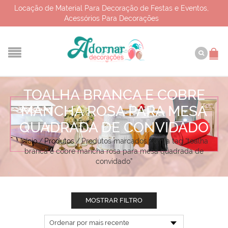
Locação de Material Para Decoração de Festas e Eventos,
Acessórios Para Decorações
TOALHA BRANCA E COBRE
MANCHA ROSA PARA MESA
QUADRADA DE CONVIDADO
Início
/
Produtos
/
Produtos marcados com a tag “toalha
branca e cobre mancha rosa para mesa quadrada de
convidado”
MOSTRAR FILTRO