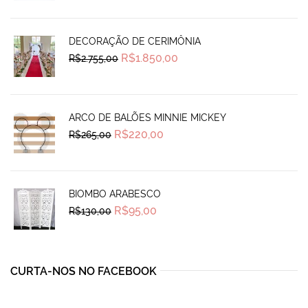
was:
is:
R$270,00.
R$239,99.
DECORAÇÃO DE CERIMÔNIA
Original
Current
R$
1.850,00
R$
2.755,00
price
price
was:
is:
R$2.755,00.
R$1.850,00.
ARCO DE BALÕES MINNIE MICKEY
Original
Current
R$
220,00
R$
265,00
price
price
was:
is:
R$265,00.
R$220,00.
BIOMBO ARABESCO
Original
Current
R$
95,00
R$
130,00
price
price
was:
is:
R$130,00.
R$95,00.
CURTA-NOS NO FACEBOOK