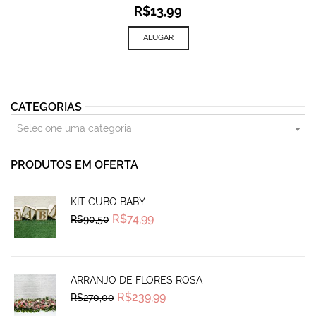
R$
13,99
ALUGAR
CATEGORIAS
Selecione uma categoria
PRODUTOS EM OFERTA
KIT CUBO BABY
Original
Current
R$
74,99
R$
90,50
price
price
was:
is:
R$90,50.
R$74,99.
ARRANJO DE FLORES ROSA
Original
Current
R$
239,99
R$
270,00
price
price