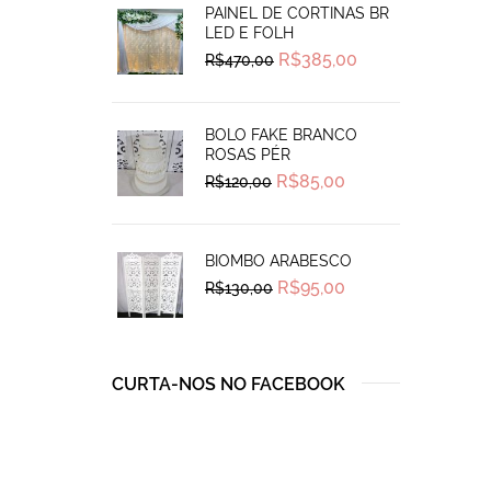
PAINEL DE CORTINAS BR
LED E FOLH
Original
Current
R$
385,00
R$
470,00
price
price
was:
is:
R$470,00.
R$385,00.
BOLO FAKE BRANCO
ROSAS PÉR
Original
Current
R$
85,00
R$
120,00
price
price
was:
is:
R$120,00.
R$85,00.
BIOMBO ARABESCO
Original
Current
R$
95,00
R$
130,00
price
price
was:
is:
R$130,00.
R$95,00.
CURTA-NOS NO FACEBOOK