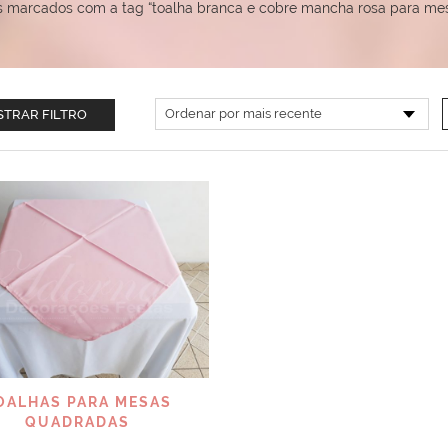
s marcados com a tag “toalha branca e cobre mancha rosa para me
TRAR FILTRO
VISUALIZAR
OALHAS PARA MESAS
QUADRADAS