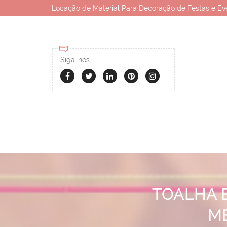
Locação de Material Para Decoração de Festas e Ev
Siga-nos
TOALHA 
M