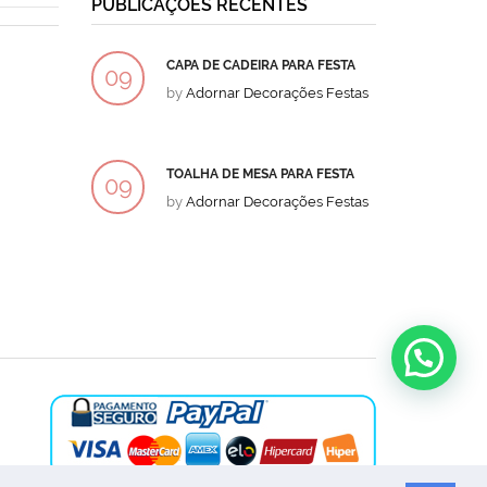
PUBLICAÇÕES RECENTES
CAPA DE CADEIRA PARA FESTA
BOLO
09
09
by
Adornar Decorações Festas
by
Ad
DEZ
DEZ
TOALHA DE MESA PARA FESTA
BOLO
09
09
by
Adornar Decorações Festas
by
Ad
DEZ
DEZ