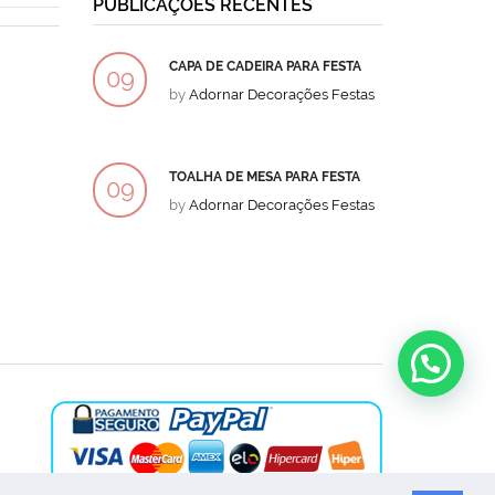
PUBLICAÇÕES RECENTES
CAPA DE CADEIRA PARA FESTA
BOLO
09
09
by
Adornar Decorações Festas
by
Ad
DEZ
DEZ
TOALHA DE MESA PARA FESTA
BOLO
09
09
by
Adornar Decorações Festas
by
Ad
DEZ
DEZ