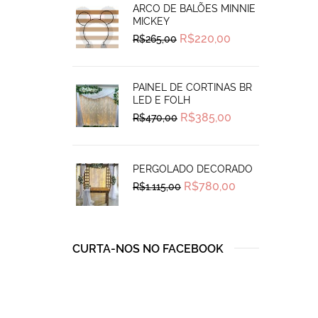
ARCO DE BALÕES MINNIE
MICKEY
Original
Current
R$
220,00
R$
265,00
price
price
was:
is:
R$265,00.
R$220,00.
PAINEL DE CORTINAS BR
LED E FOLH
Original
Current
R$
385,00
R$
470,00
price
price
was:
is:
R$470,00.
R$385,00.
PERGOLADO DECORADO
Original
Current
R$
780,00
R$
1.115,00
price
price
was:
is:
R$1.115,00.
R$780,00.
CURTA-NOS NO FACEBOOK