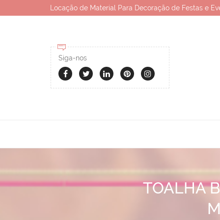
Locação de Material Para Decoração de Festas e Ev
Siga-nos
TOALHA B
M