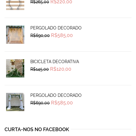
Original
Current
R$
220,00
R$
265,00
price
price
was:
is:
R$265,00.
R$220,00.
PERGOLADO DECORADO
Original
Current
R$
585,00
R$
690,00
price
price
was:
is:
R$690,00.
R$585,00.
BICICLETA DECORATIVA
Original
Current
R$
120,00
R$
145,00
price
price
was:
is:
R$145,00.
R$120,00.
PERGOLADO DECORADO
Original
Current
R$
585,00
R$
690,00
price
price
was:
is:
R$690,00.
R$585,00.
CURTA-NOS NO FACEBOOK