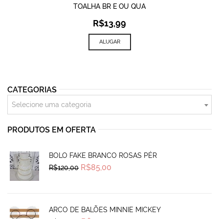
TOALHA BR E OU QUA
R$
13,99
ALUGAR
CATEGORIAS
Selecione uma categoria
PRODUTOS EM OFERTA
BOLO FAKE BRANCO ROSAS PÉR
Original
Current
R$
85,00
R$
120,00
price
price
was:
is:
R$120,00.
R$85,00.
ARCO DE BALÕES MINNIE MICKEY