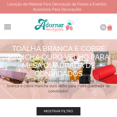
Locação de Material Para Decoração de Festas e Eventos,
Acessórios Para Decorações
TOALHA BRANCA E COBRE
MANCHA OURO VELHO PARA
MESA QUADRADA DE
CONVIDADOS
Início
/
Produtos
/
Produtos marcados com a tag “toalha
branca e cobre mancha ouro velho para mesa quadrada de
convidados”
MOSTRAR FILTRO