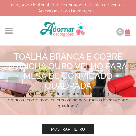
Locação de Material Para Decoração de Festas e Eventos,
Acessórios Para Decorações
TOALHA BRANCA E COBRE
MANCHA OURO VELHO PARA
MESA DE CONVIDADO
QUADRADA
Início
/
Produtos
/
Produtos marcados com a tag “toalha
branca e cobre mancha ouro velho para mesa de convidado
quadrada”
MOSTRAR FILTRO