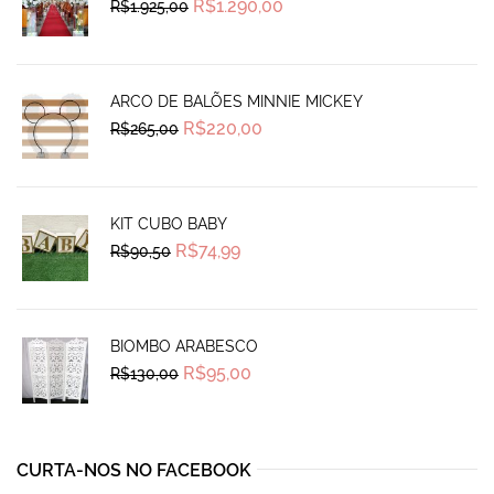
Original
Current
R$
1.290,00
R$
1.925,00
price
price
was:
is:
R$1.925,00.
R$1.290,00.
ARCO DE BALÕES MINNIE MICKEY
Original
Current
R$
220,00
R$
265,00
price
price
was:
is:
R$265,00.
R$220,00.
KIT CUBO BABY
Original
Current
R$
74,99
R$
90,50
price
price
was:
is:
R$90,50.
R$74,99.
BIOMBO ARABESCO
Original
Current
R$
95,00
R$
130,00
price
price
was:
is:
R$130,00.
R$95,00.
CURTA-NOS NO FACEBOOK