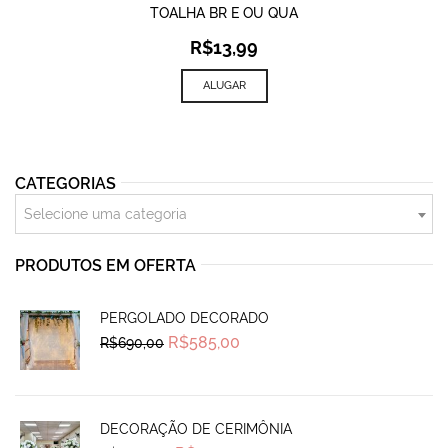
TOALHA BR E OU QUA
R$
13,99
ALUGAR
CATEGORIAS
Selecione uma categoria
PRODUTOS EM OFERTA
PERGOLADO DECORADO
Original
Current
R$
585,00
R$
690,00
price
price
was:
is:
R$690,00.
R$585,00.
DECORAÇÃO DE CERIMÔNIA