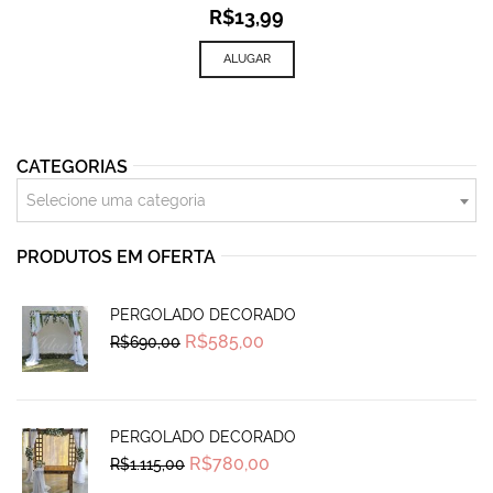
R$
13,99
ALUGAR
CATEGORIAS
Selecione uma categoria
PRODUTOS EM OFERTA
PERGOLADO DECORADO
Original
Current
R$
585,00
R$
690,00
price
price
was:
is:
R$690,00.
R$585,00.
PERGOLADO DECORADO
Original
Current
R$
780,00
R$
1.115,00
price
price