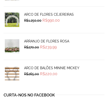
was:
is:
R$1.115,00.
R$780,00.
ARCO DE FLORES CEJEREIRAS
Original
Current
R$
990,00
R$
1.250,00
price
price
was:
is:
R$1.250,00.
R$990,00.
ARRANJO DE FLORES ROSA
Original
Current
R$
239,99
R$
270,00
price
price
was:
is:
R$270,00.
R$239,99.
ARCO DE BALÕES MINNIE MICKEY
Original
Current
R$
220,00
R$
265,00
price
price
was:
is:
R$265,00.
R$220,00.
CURTA-NOS NO FACEBOOK