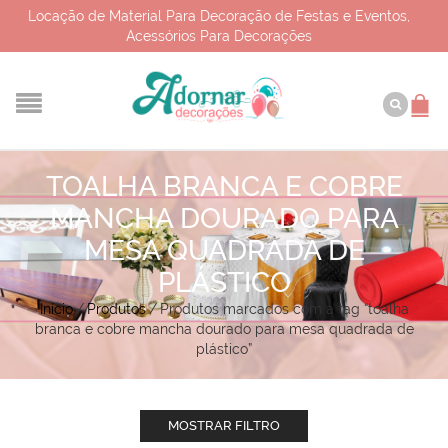
Locação de Material Para Decoração de Festas e Eventos,
Acessórios Para Decorações
TOALHA BRANCA E COBRE
MANCHA DOURADO PARA
MESA QUADRADA DE
PLÁSTICO
Início
/
Produtos
/
Produtos marcados com a tag “toalha
branca e cobre mancha dourado para mesa quadrada de
plástico”
MOSTRAR FILTRO