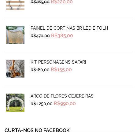
Original
Current
R$
220,00
R$
265,00
price
price
was:
is:
R$265,00.
R$220,00.
PAINEL DE CORTINAS BR LED E FOLH
Original
Current
R$
385,00
R$
470,00
price
price
was:
is:
R$470,00.
R$385,00.
KIT PERSONAGENS SAFARI
Original
Current
R$
155,00
R$
180,00
price
price
was:
is:
R$180,00.
R$155,00.
ARCO DE FLORES CEJEREIRAS
Original
Current
R$
990,00
R$
1.250,00
price
price
was:
is:
R$1.250,00.
R$990,00.
CURTA-NOS NO FACEBOOK