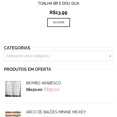
TOALHA BR E DOU QUA
R$
13,99
ALUGAR
CATEGORIAS
Selecione uma categoria
PRODUTOS EM OFERTA
BIOMBO ARABESCO
Original
Current
R$
95,00
R$
130,00
price
price
was:
is:
R$130,00.
R$95,00.
ARCO DE BALÕES MINNIE MICKEY