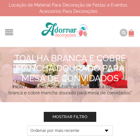
Locação de Material Para Decoração de Festas e Eventos,
Acessórios Para Decorações
TOALHA BRANCA E COBRE
MANCHA DOURADO PARA
MESA DE CONVIDADOS
Início
/
Produtos
/
Produtos marcados com a tag “toalha
branca e cobre mancha dourado para mesa de convidados”
MOSTRAR FILTRO