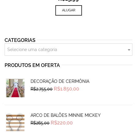
ALUGAR
CATEGORIAS
Selecione uma categoria
PRODUTOS EM OFERTA
DECORAÇÃO DE CERIMÔNIA
Original
Current
R$
1.850,00
R$
2.755,00
price
price
was:
is:
R$2.755,00.
R$1.850,00.
ARCO DE BALÕES MINNIE MICKEY
Original
Current
R$
220,00
R$
265,00
price
price
was:
is:
R$265,00.
R$220,00.