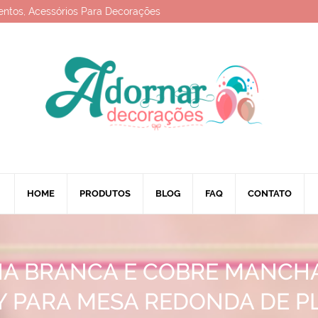
entos, Acessórios Para Decorações
HOME
PRODUTOS
BLOG
FAQ
CONTATO
A BRANCA E COBRE MANCH
Y PARA MESA REDONDA DE P