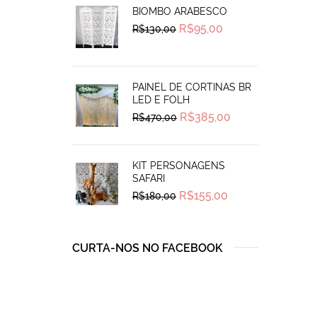
BIOMBO ARABESCO
Original
Current
R$
95,00
R$
130,00
price
price
was:
is:
R$130,00.
R$95,00.
PAINEL DE CORTINAS BR
LED E FOLH
Original
Current
R$
385,00
R$
470,00
price
price
was:
is:
R$470,00.
R$385,00.
KIT PERSONAGENS
SAFARI
Original
Current
R$
155,00
R$
180,00
price
price
was:
is:
R$180,00.
R$155,00.
CURTA-NOS NO FACEBOOK