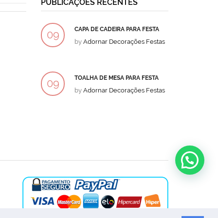
PUBLICAÇÕES RECENTES
CAPA DE CADEIRA PARA FESTA
BOLO
09
09
by
Adornar Decorações Festas
by
Ad
DEZ
DEZ
TOALHA DE MESA PARA FESTA
BOLO
09
09
by
Adornar Decorações Festas
by
Ad
DEZ
DEZ