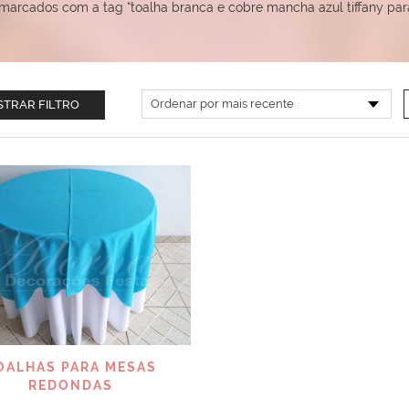
marcados com a tag “toalha branca e cobre mancha azul tiffany par
TRAR FILTRO
VISUALIZAR
OALHAS PARA MESAS
REDONDAS