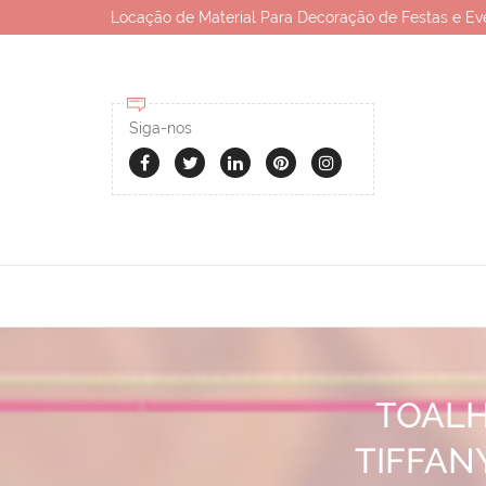
Locação de Material Para Decoração de Festas e Ev
Siga-nos
TOALH
TIFFAN