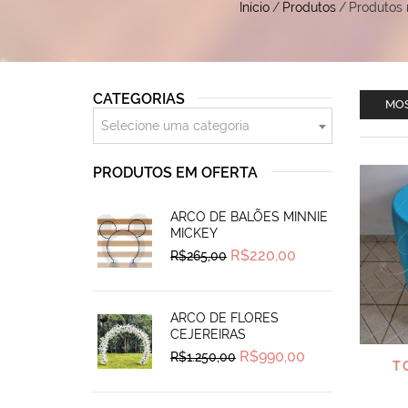
Início
/
Produtos
/
Produtos 
CATEGORIAS
MOS
Selecione uma categoria
PRODUTOS EM OFERTA
ARCO DE BALÕES MINNIE
MICKEY
Original
Current
R$
220,00
R$
265,00
price
price
was:
is:
R$265,00.
R$220,00.
ARCO DE FLORES
CEJEREIRAS
Original
Current
R$
990,00
R$
1.250,00
T
price
price
was:
is:
R$1.250,00.
R$990,00.