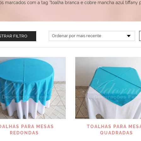
os marcados com a tag “toalha branca e cobre mancha azul tiffany
TRAR FILTRO
VISUALIZAR
VISUALIZAR
OALHAS PARA MESAS
TOALHAS PARA MES
REDONDAS
QUADRADAS