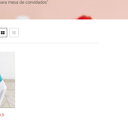
 para mesa de convidados”
AS