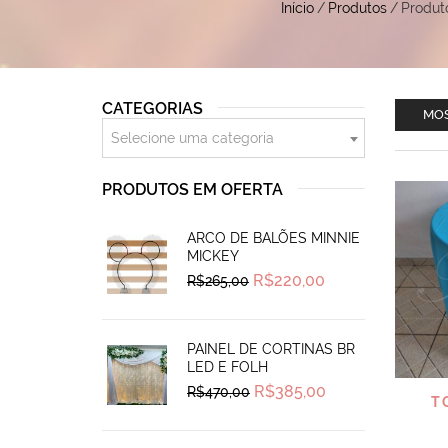
Início
/
Produtos
/
Produt
CATEGORIAS
MOS
Selecione uma categoria
PRODUTOS EM OFERTA
ARCO DE BALÕES MINNIE
MICKEY
Original
Current
R$
220,00
R$
265,00
price
price
was:
is:
R$265,00.
R$220,00.
PAINEL DE CORTINAS BR
LED E FOLH
Original
Current
R$
385,00
R$
470,00
T
price
price
was:
is:
R$470,00.
R$385,00.