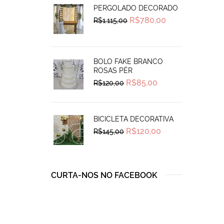
PERGOLADO DECORADO
Original
Current
R$
780,00
R$
1.115,00
price
price
was:
is:
R$1.115,00.
R$780,00.
BOLO FAKE BRANCO
ROSAS PÉR
Original
Current
R$
85,00
R$
120,00
price
price
was:
is:
R$120,00.
R$85,00.
BICICLETA DECORATIVA
Original
Current
R$
120,00
R$
145,00
price
price
was:
is:
R$145,00.
R$120,00.
CURTA-NOS NO FACEBOOK