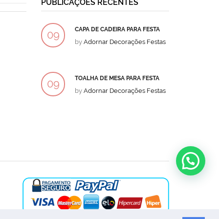
PUBLICAÇÕES RECENTES
CAPA DE CADEIRA PARA FESTA
BOLO
09
09
by
Adornar Decorações Festas
by
Ad
DEZ
DEZ
TOALHA DE MESA PARA FESTA
BOLO
09
09
by
Adornar Decorações Festas
by
Ad
DEZ
DEZ