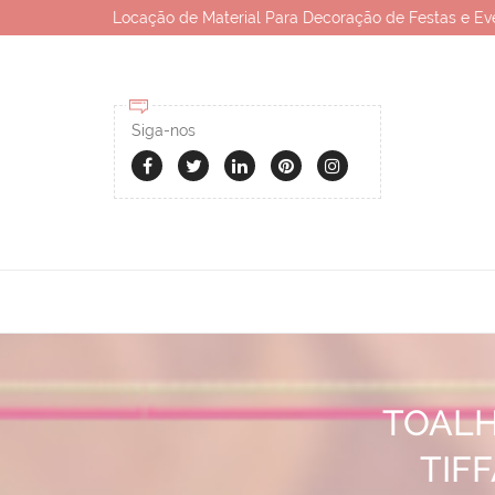
Locação de Material Para Decoração de Festas e Ev
Siga-nos
TOALH
TIF