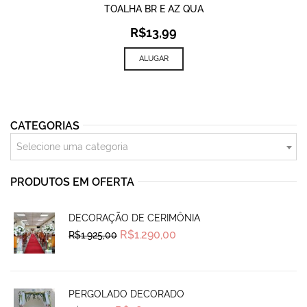
TOALHA BR E AZ QUA
R$
13,99
ALUGAR
CATEGORIAS
Selecione uma categoria
PRODUTOS EM OFERTA
DECORAÇÃO DE CERIMÔNIA
Original
Current
R$
1.290,00
R$
1.925,00
price
price
was:
is:
R$1.925,00.
R$1.290,00.
PERGOLADO DECORADO