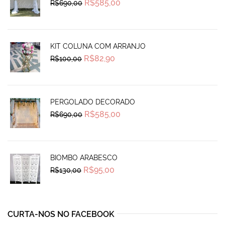
Original
Current
R$
585,00
R$
690,00
price
price
was:
is:
R$690,00.
R$585,00.
KIT COLUNA COM ARRANJO
Original
Current
R$
82,90
R$
100,00
price
price
was:
is:
R$100,00.
R$82,90.
PERGOLADO DECORADO
Original
Current
R$
585,00
R$
690,00
price
price
was:
is:
R$690,00.
R$585,00.
BIOMBO ARABESCO
Original
Current
R$
95,00
R$
130,00
price
price
was:
is:
R$130,00.
R$95,00.
CURTA-NOS NO FACEBOOK