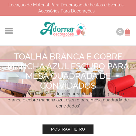
Locação de Material Para Decoração de Festas e Eventos,
Acessórios Para Decorações
TOALHA BRANCA E COBRE
MANCHA AZUL ESCURO PARA
MESA QUADRADA DE
CONVIDADOS
Início
/
Produtos
/
Produtos marcados com a tag “toalha
branca e cobre mancha azul escuro para mesa quadrada de
convidados”
MOSTRAR FILTRO