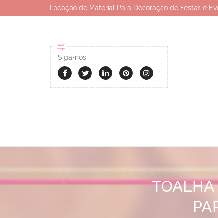
Locação de Material Para Decoração de Festas e Ev
Siga-nos
TOALHA
PA