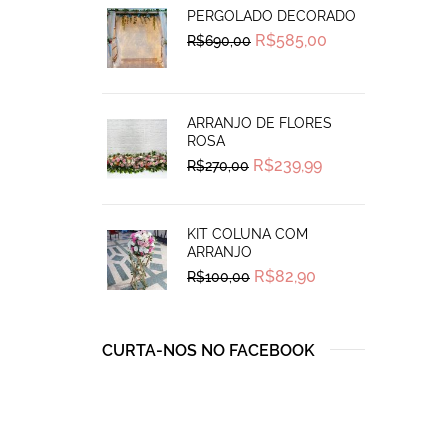
PERGOLADO DECORADO
Original
Current
R$
585,00
R$
690,00
price
price
was:
is:
R$690,00.
R$585,00.
ARRANJO DE FLORES
ROSA
Original
Current
R$
239,99
R$
270,00
price
price
was:
is:
R$270,00.
R$239,99.
KIT COLUNA COM
ARRANJO
Original
Current
R$
82,90
R$
100,00
price
price
was:
is:
R$100,00.
R$82,90.
CURTA-NOS NO FACEBOOK