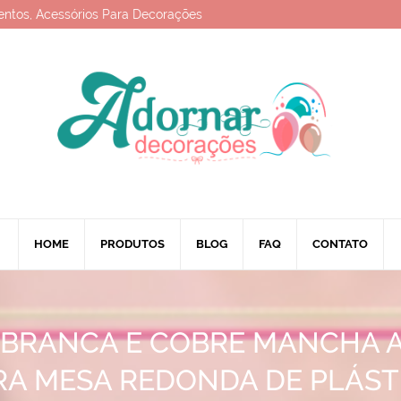
entos, Acessórios Para Decorações
HOME
PRODUTOS
BLOG
FAQ
CONTATO
 BRANCA E COBRE MANCHA 
RA MESA REDONDA DE PLÁST