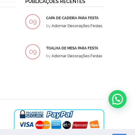
PUBLICAÇÕES RECENTES
CAPA DE CADEIRA PARA FESTA
BOLO
09
09
by
Adornar Decorações Festas
by
Ad
DEZ
DEZ
TOALHA DE MESA PARA FESTA
BOLO
09
09
by
Adornar Decorações Festas
by
Ad
DEZ
DEZ