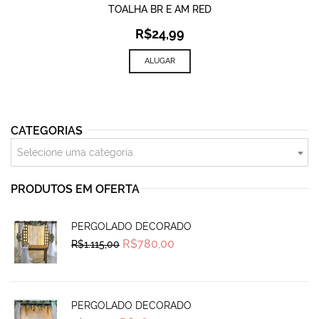
TOALHA BR E AM RED
R$
24,99
ALUGAR
CATEGORIAS
Selecione uma categoria
PRODUTOS EM OFERTA
PERGOLADO DECORADO
Original
Current
R$
780,00
R$
1.115,00
price
price
was:
is:
R$1.115,00.
R$780,00.
PERGOLADO DECORADO