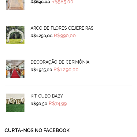
Original
Current
R$
585,00
R$
690,00
price
price
was:
is:
R$690,00.
R$585,00.
ARCO DE FLORES CEJEREIRAS
Original
Current
R$
990,00
R$
1.250,00
price
price
was:
is:
R$1.250,00.
R$990,00.
DECORAÇÃO DE CERIMÔNIA
Original
Current
R$
1.290,00
R$
1.925,00
price
price
was:
is:
R$1.925,00.
R$1.290,00.
KIT CUBO BABY
Original
Current
R$
74,99
R$
90,50
price
price
was:
is:
R$90,50.
R$74,99.
CURTA-NOS NO FACEBOOK