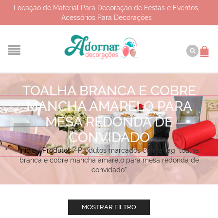
Locação de Material Para Decoração de Festas e Eventos,
Acessórios Para Decorações
TOALHA BRANCA E COBRE
MANCHA AMARELO PARA
MESA REDONDA DE
CONVIDADO
Início
/
Produtos
/
Produtos marcados com a tag “toalha
branca e cobre mancha amarelo para mesa redonda de
convidado”
MOSTRAR FILTRO