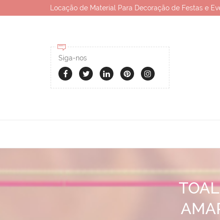
Locação de Material Para Decoração de Festas e Ev
Siga-nos
TOAL
AMAR