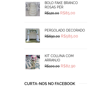
BOLO FAKE BRANCO
ROSAS PÉR
Original
Current
R$
85,00
R$
120,00
price
price
was:
is:
R$120,00.
R$85,00.
PERGOLADO DECORADO
Original
Current
R$
585,00
R$
690,00
price
price
was:
is:
R$690,00.
R$585,00.
KIT COLUNA COM
ARRANJO
Original
Current
R$
82,90
R$
100,00
price
price
was:
is:
R$100,00.
R$82,90.
CURTA-NOS NO FACEBOOK