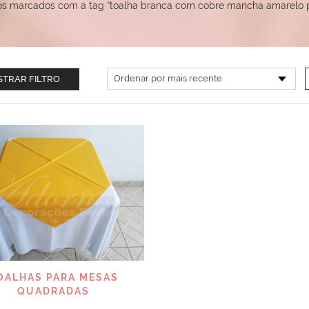
os marcados com a tag “toalha branca com cobre mancha amarelo 
TRAR FILTRO
VISUALIZAR
OALHAS PARA MESAS
QUADRADAS