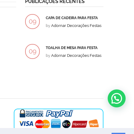
PUBLICAÇÕES RECENTES
CAPA DE CADEIRA PARA FESTA
BOLO
09
09
by
Adornar Decorações Festas
by
Ad
DEZ
DEZ
TOALHA DE MESA PARA FESTA
BOLO
09
09
by
Adornar Decorações Festas
by
Ad
DEZ
DEZ