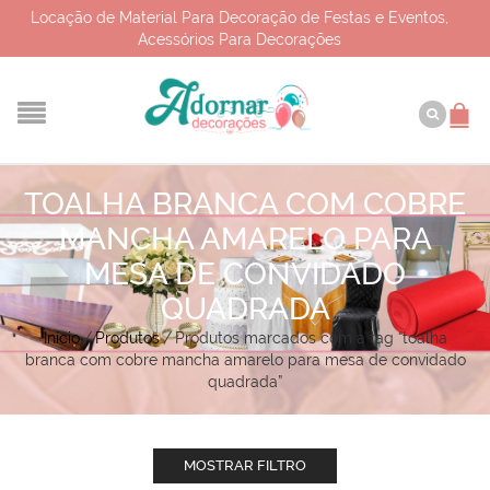
Locação de Material Para Decoração de Festas e Eventos,
Acessórios Para Decorações
TOALHA BRANCA COM COBRE
MANCHA AMARELO PARA
MESA DE CONVIDADO
QUADRADA
Início
/
Produtos
/
Produtos marcados com a tag “toalha
branca com cobre mancha amarelo para mesa de convidado
quadrada”
MOSTRAR FILTRO