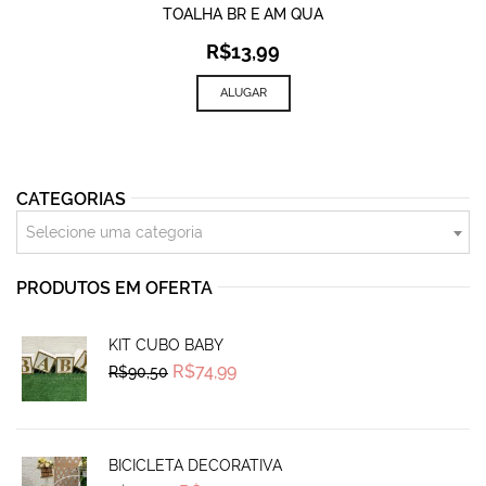
TOALHA BR E AM QUA
R$
13,99
ALUGAR
CATEGORIAS
Selecione uma categoria
PRODUTOS EM OFERTA
KIT CUBO BABY
Original
Current
R$
74,99
R$
90,50
price
price
was:
is:
R$90,50.
R$74,99.
BICICLETA DECORATIVA