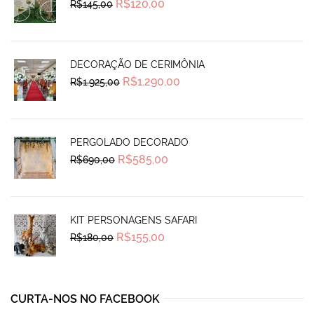
Original
Current
R$
120,00
R$
145,00
price
price
was:
is:
R$145,00.
R$120,00.
DECORAÇÃO DE CERIMÔNIA
Original
Current
R$
1.290,00
R$
1.925,00
price
price
was:
is:
R$1.925,00.
R$1.290,00.
PERGOLADO DECORADO
Original
Current
R$
585,00
R$
690,00
price
price
was:
is:
R$690,00.
R$585,00.
KIT PERSONAGENS SAFARI
Original
Current
R$
155,00
R$
180,00
price
price
was:
is:
R$180,00.
R$155,00.
CURTA-NOS NO FACEBOOK