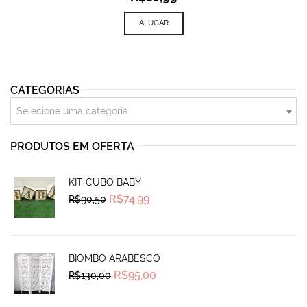
ALUGAR
CATEGORIAS
Selecione uma categoria
PRODUTOS EM OFERTA
KIT CUBO BABY
Original
Current
R$
74,99
R$
90,50
price
price
was:
is:
R$90,50.
R$74,99.
BIOMBO ARABESCO
Original
Current
R$
95,00
R$
130,00
price
price
was:
is:
R$130,00.
R$95,00.