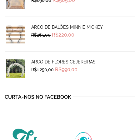
R$
585,00
R$
690,00
price
price
was:
is:
R$690,00.
R$585,00.
ARCO DE BALÕES MINNIE MICKEY
Original
Current
R$
220,00
R$
265,00
price
price
was:
is:
R$265,00.
R$220,00.
ARCO DE FLORES CEJEREIRAS
Original
Current
R$
990,00
R$
1.250,00
price
price
was:
is:
R$1.250,00.
R$990,00.
CURTA-NOS NO FACEBOOK