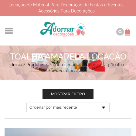
Locação de Material Para Decoração de Festas e Eventos,
Acessórios Para Decorações
TOALHA AMARELA LOCAÇÃO
Início
/
Produtos
/
Produtos marcados com a tag “toalha
amarela locação”
MOSTRAR FILTRO