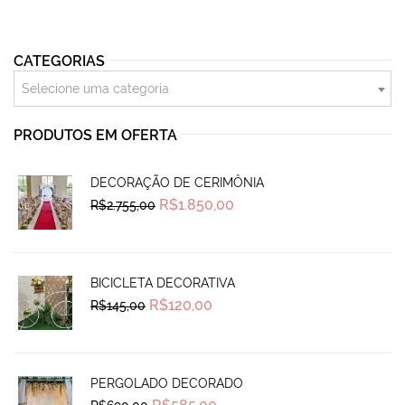
CATEGORIAS
Selecione uma categoria
PRODUTOS EM OFERTA
DECORAÇÃO DE CERIMÔNIA
Original
Current
R$
1.850,00
R$
2.755,00
price
price
was:
is:
R$2.755,00.
R$1.850,00.
BICICLETA DECORATIVA
Original
Current
R$
120,00
R$
145,00
price
price
was:
is:
R$145,00.
R$120,00.
PERGOLADO DECORADO
Original
Current