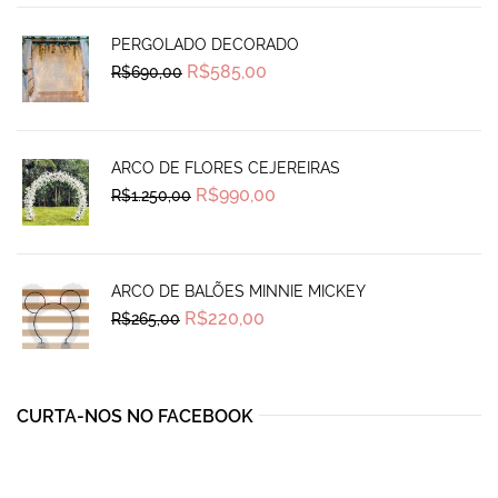
PERGOLADO DECORADO
Original
Current
R$
585,00
R$
690,00
price
price
was:
is:
R$690,00.
R$585,00.
ARCO DE FLORES CEJEREIRAS
Original
Current
R$
990,00
R$
1.250,00
price
price
was:
is:
R$1.250,00.
R$990,00.
ARCO DE BALÕES MINNIE MICKEY
Original
Current
R$
220,00
R$
265,00
price
price
was:
is:
R$265,00.
R$220,00.
CURTA-NOS NO FACEBOOK