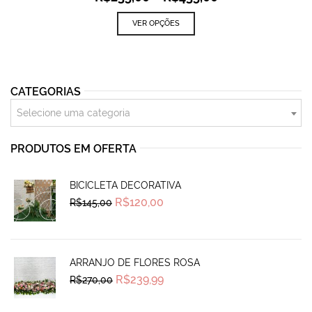
VER OPÇÕES
CATEGORIAS
Selecione uma categoria
PRODUTOS EM OFERTA
BICICLETA DECORATIVA
Original
Current
R$
120,00
R$
145,00
price
price
was:
is:
R$145,00.
R$120,00.
ARRANJO DE FLORES ROSA
Original
Current
R$
239,99
R$
270,00
price
price
was:
is:
R$270,00.
R$239,99.