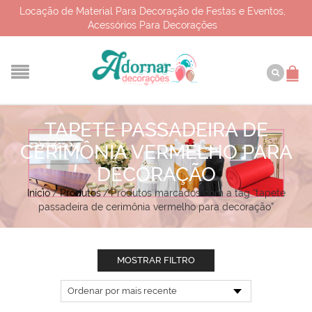
Locação de Material Para Decoração de Festas e Eventos,
Acessórios Para Decorações
TAPETE PASSADEIRA DE
CERIMÔNIA VERMELHO PARA
DECORAÇÃO
Início
/
Produtos
/
Produtos marcados com a tag “tapete
passadeira de cerimônia vermelho para decoração”
MOSTRAR FILTRO