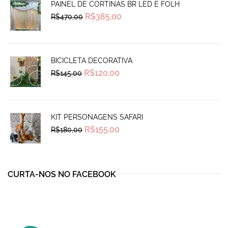
PAINEL DE CORTINAS BR LED E FOLH
Original
Current
R$
385,00
R$
470,00
price
price
was:
is:
R$470,00.
R$385,00.
BICICLETA DECORATIVA
Original
Current
R$
120,00
R$
145,00
price
price
was:
is:
R$145,00.
R$120,00.
KIT PERSONAGENS SAFARI
Original
Current
R$
155,00
R$
180,00
price
price
was:
is:
R$180,00.
R$155,00.
CURTA-NOS NO FACEBOOK