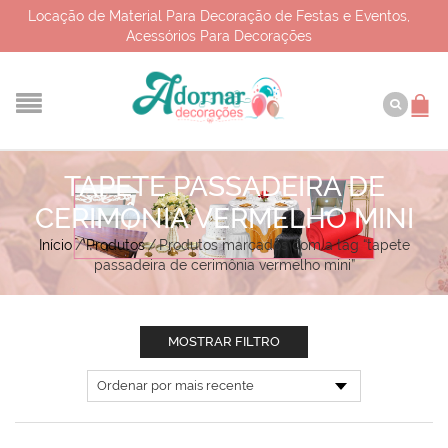
Locação de Material Para Decoração de Festas e Eventos,
Acessórios Para Decorações
TAPETE PASSADEIRA DE
CERIMÔNIA VERMELHO MINI
Início
/
Produtos
/
Produtos marcados com a tag “tapete
passadeira de cerimônia vermelho mini”
MOSTRAR FILTRO