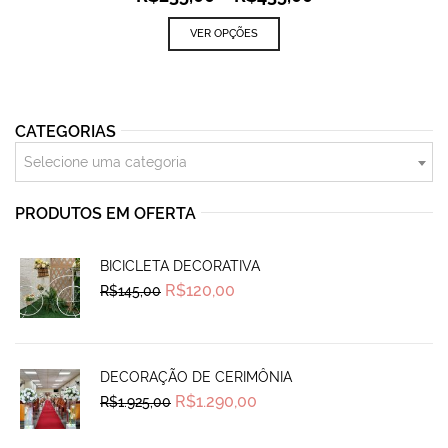
VER OPÇÕES
CATEGORIAS
Selecione uma categoria
PRODUTOS EM OFERTA
BICICLETA DECORATIVA
Original
Current
R$
120,00
R$
145,00
price
price
was:
is:
R$145,00.
R$120,00.
DECORAÇÃO DE CERIMÔNIA
Original
Current
R$
1.290,00
R$
1.925,00
price
price
was:
is:
R$1.925,00.
R$1.290,00.