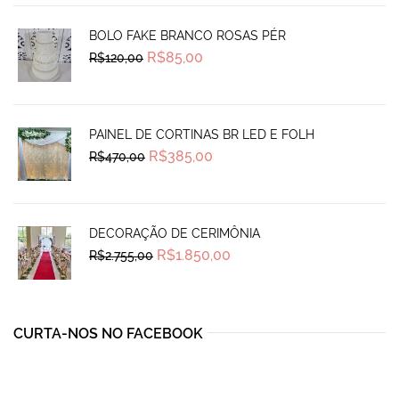
BOLO FAKE BRANCO ROSAS PÉR
Original
Current
R$
85,00
R$
120,00
price
price
was:
is:
R$120,00.
R$85,00.
PAINEL DE CORTINAS BR LED E FOLH
Original
Current
R$
385,00
R$
470,00
price
price
was:
is:
R$470,00.
R$385,00.
DECORAÇÃO DE CERIMÔNIA
Original
Current
R$
1.850,00
R$
2.755,00
price
price
was:
is:
R$2.755,00.
R$1.850,00.
CURTA-NOS NO FACEBOOK