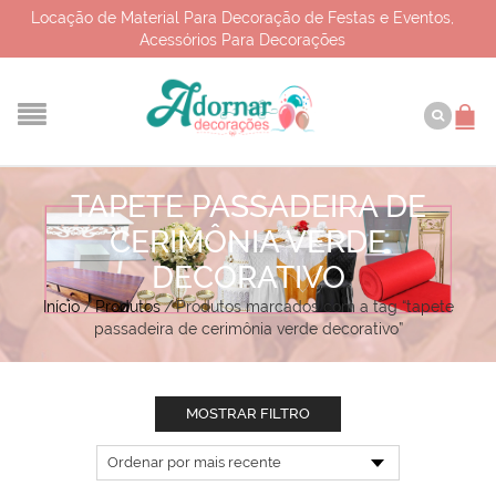
Locação de Material Para Decoração de Festas e Eventos,
Acessórios Para Decorações
TAPETE PASSADEIRA DE
CERIMÔNIA VERDE
DECORATIVO
Início
/
Produtos
/
Produtos marcados com a tag “tapete
passadeira de cerimônia verde decorativo”
MOSTRAR FILTRO