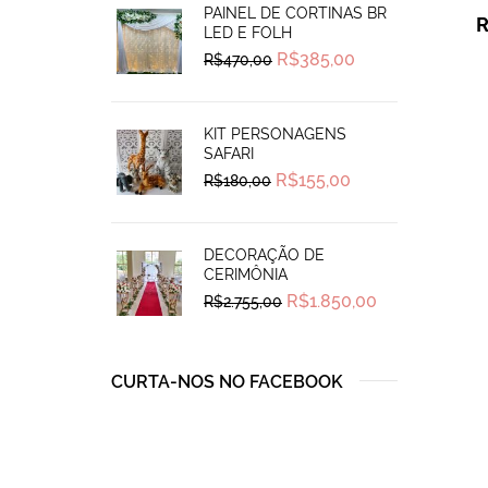
PAINEL DE CORTINAS BR
LED E FOLH
Original
Current
R$
385,00
R$
470,00
price
price
was:
is:
R$470,00.
R$385,00.
KIT PERSONAGENS
SAFARI
Original
Current
R$
155,00
R$
180,00
price
price
was:
is:
R$180,00.
R$155,00.
DECORAÇÃO DE
CERIMÔNIA
Original
Current
R$
1.850,00
R$
2.755,00
price
price
was:
is:
R$2.755,00.
R$1.850,00.
CURTA-NOS NO FACEBOOK