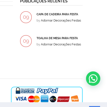
PUBLICAÇÕES RECENTES
CAPA DE CADEIRA PARA FESTA
BOLO
09
09
by
Adornar Decorações Festas
by
Ad
DEZ
DEZ
TOALHA DE MESA PARA FESTA
BOLO
09
09
by
Adornar Decorações Festas
by
Ad
DEZ
DEZ