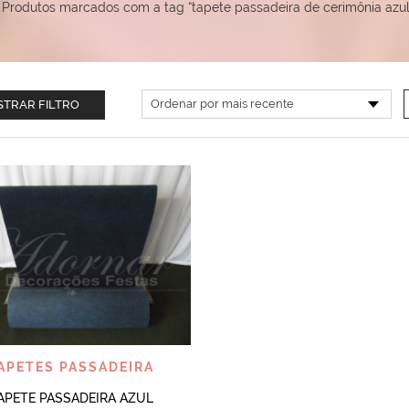
Produtos marcados com a tag “tapete passadeira de cerimônia azul
TRAR FILTRO
VISUALIZAR
APETES PASSADEIRA
APETE PASSADEIRA AZUL