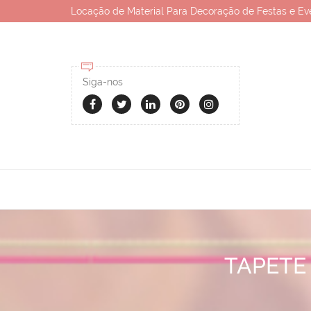
Locação de Material Para Decoração de Festas e Ev
Siga-nos
TAPETE