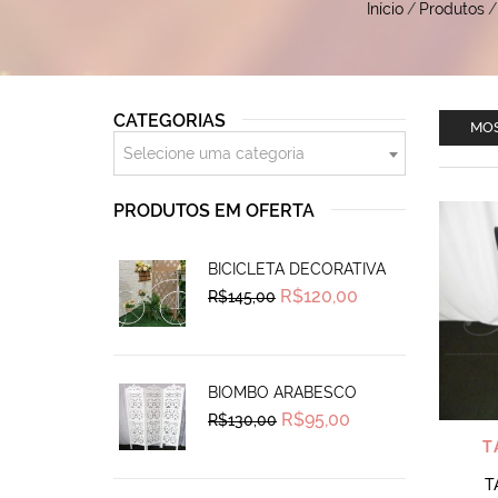
Início
/
Produtos
/
CATEGORIAS
MOS
Selecione uma categoria
PRODUTOS EM OFERTA
BICICLETA DECORATIVA
Original
Current
R$
120,00
R$
145,00
price
price
was:
is:
R$145,00.
R$120,00.
BIOMBO ARABESCO
Original
Current
R$
95,00
R$
130,00
price
price
T
was:
is:
R$130,00.
R$95,00.
T