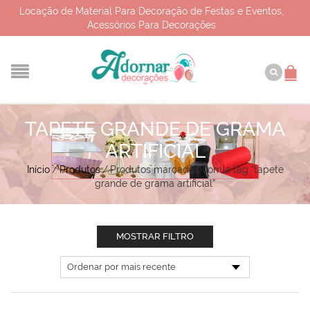
Locação de Material Para Decoração de Festas e Eventos,
Acessórios Para Decorações
TAPETE GRANDE DE GRAMA
ARTIFICIAL
Início
/
Produtos
/
Produtos marcados com a tag “tapete
grande de grama artificial”
MOSTRAR FILTRO