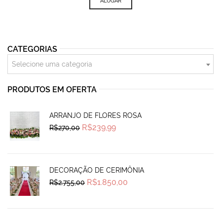
ALUGAR
CATEGORIAS
Selecione uma categoria
PRODUTOS EM OFERTA
ARRANJO DE FLORES ROSA
Original
Current
R$
239,99
R$
270,00
price
price
was:
is:
R$270,00.
R$239,99.
DECORAÇÃO DE CERIMÔNIA
Original
Current
R$
1.850,00
R$
2.755,00
price
price
was:
is:
R$2.755,00.
R$1.850,00.