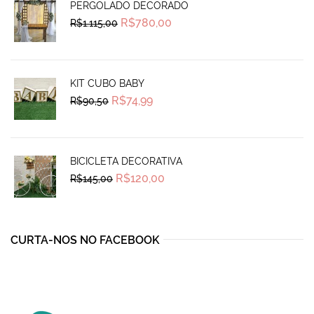
PERGOLADO DECORADO
Original
Current
R$
780,00
R$
1.115,00
price
price
was:
is:
R$1.115,00.
R$780,00.
KIT CUBO BABY
Original
Current
R$
74,99
R$
90,50
price
price
was:
is:
R$90,50.
R$74,99.
BICICLETA DECORATIVA
Original
Current
R$
120,00
R$
145,00
price
price
was:
is:
R$145,00.
R$120,00.
CURTA-NOS NO FACEBOOK