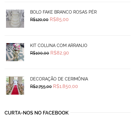
BOLO FAKE BRANCO ROSAS PÉR
Original
Current
R$
85,00
R$
120,00
price
price
was:
is:
R$120,00.
R$85,00.
KIT COLUNA COM ARRANJO
Original
Current
R$
82,90
R$
100,00
price
price
was:
is:
R$100,00.
R$82,90.
DECORAÇÃO DE CERIMÔNIA
Original
Current
R$
1.850,00
R$
2.755,00
price
price
was:
is:
R$2.755,00.
R$1.850,00.
CURTA-NOS NO FACEBOOK