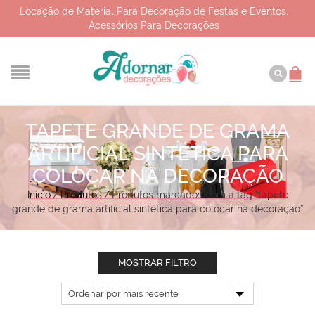
Locação de Material Para Decoração de Festas e Eventos,
Acessórios Para Decorações
TAPETE GRANDE DE GRAMA
ARTIFICIAL SINTÉTICA PARA
COLOCAR NA DECORAÇÃO
Início
/
Produtos
/
Produtos marcados com a tag “tapete
grande de grama artificial sintética para colocar na decoração”
MOSTRAR FILTRO