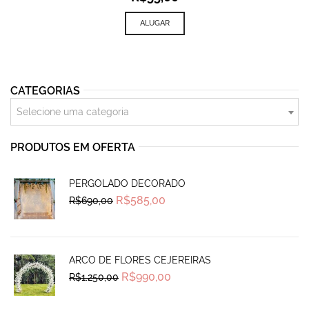
ALUGAR
CATEGORIAS
Selecione uma categoria
PRODUTOS EM OFERTA
PERGOLADO DECORADO
Original
Current
R$
585,00
R$
690,00
price
price
was:
is:
R$690,00.
R$585,00.
ARCO DE FLORES CEJEREIRAS
Original
Current
R$
990,00
R$
1.250,00
price
price
was:
is:
R$1.250,00.
R$990,00.