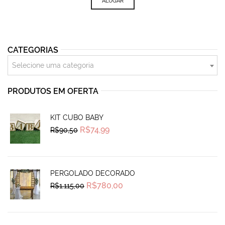
ALUGAR
CATEGORIAS
Selecione uma categoria
PRODUTOS EM OFERTA
KIT CUBO BABY
Original
Current
R$
74,99
R$
90,50
price
price
was:
is:
R$90,50.
R$74,99.
PERGOLADO DECORADO
Original
Current
R$
780,00
R$
1.115,00
price
price
was:
is:
R$1.115,00.
R$780,00.