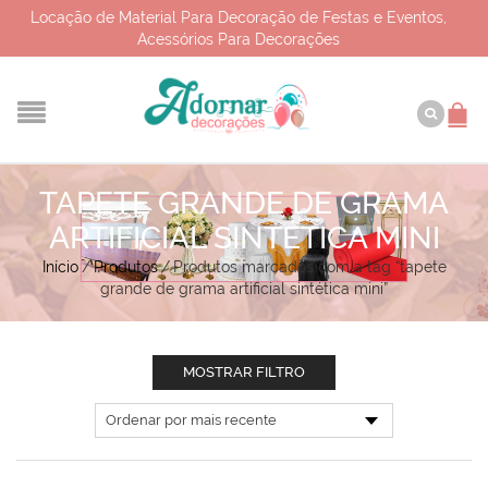
Locação de Material Para Decoração de Festas e Eventos,
Acessórios Para Decorações
TAPETE GRANDE DE GRAMA
ARTIFICIAL SINTÉTICA MINI
Início
/
Produtos
/
Produtos marcados com a tag “tapete
grande de grama artificial sintética mini”
MOSTRAR FILTRO