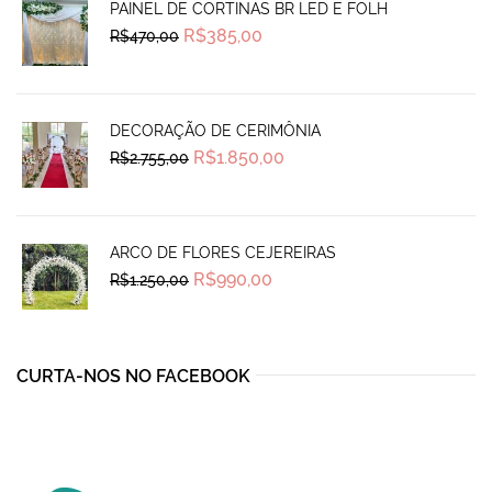
PAINEL DE CORTINAS BR LED E FOLH
Original
Current
R$
385,00
R$
470,00
price
price
was:
is:
R$470,00.
R$385,00.
DECORAÇÃO DE CERIMÔNIA
Original
Current
R$
1.850,00
R$
2.755,00
price
price
was:
is:
R$2.755,00.
R$1.850,00.
ARCO DE FLORES CEJEREIRAS
Original
Current
R$
990,00
R$
1.250,00
price
price
was:
is:
R$1.250,00.
R$990,00.
CURTA-NOS NO FACEBOOK