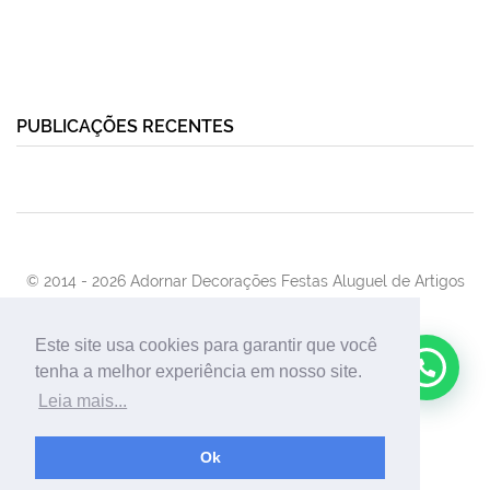
PUBLICAÇÕES RECENTES
© 2014 -
2026 Adornar Decorações Festas Aluguel de Artigos
Para Festas e Eventos
Desenvolvimento:
UnionForAgênciaWeb
Este site usa cookies para garantir que você
tenha a melhor experiência em nosso site.
Leia mais...
Ok