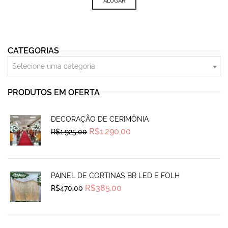
ALUGAR
CATEGORIAS
Selecione uma categoria
PRODUTOS EM OFERTA
DECORAÇÃO DE CERIMÔNIA
Original
Current
R$
1.290,00
R$
1.925,00
price
price
was:
is:
R$1.925,00.
R$1.290,00.
PAINEL DE CORTINAS BR LED E FOLH
Original
Current
R$
385,00
R$
470,00
price
price
was:
is:
R$470,00.
R$385,00.