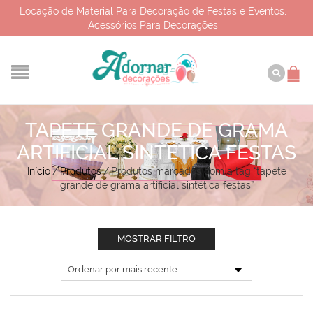
Locação de Material Para Decoração de Festas e Eventos,
Acessórios Para Decorações
TAPETE GRANDE DE GRAMA
ARTIFICIAL SINTÉTICA FESTAS
Início
/
Produtos
/
Produtos marcados com a tag “tapete
grande de grama artificial sintética festas”
MOSTRAR FILTRO