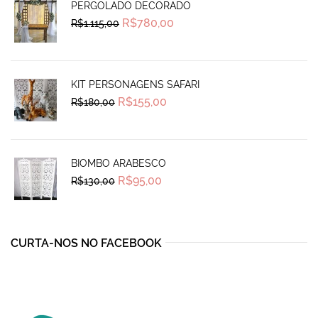
PERGOLADO DECORADO
Original
Current
R$
780,00
R$
1.115,00
price
price
was:
is:
R$1.115,00.
R$780,00.
KIT PERSONAGENS SAFARI
Original
Current
R$
155,00
R$
180,00
price
price
was:
is:
R$180,00.
R$155,00.
BIOMBO ARABESCO
Original
Current
R$
95,00
R$
130,00
price
price
was:
is:
R$130,00.
R$95,00.
CURTA-NOS NO FACEBOOK