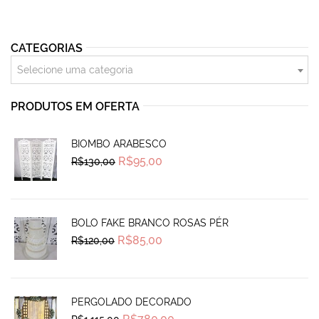
CATEGORIAS
Selecione uma categoria
PRODUTOS EM OFERTA
BIOMBO ARABESCO
Original
Current
R$
95,00
R$
130,00
price
price
was:
is:
R$130,00.
R$95,00.
BOLO FAKE BRANCO ROSAS PÉR
Original
Current
R$
85,00
R$
120,00
price
price
was:
is:
R$120,00.
R$85,00.
PERGOLADO DECORADO
Original
Current