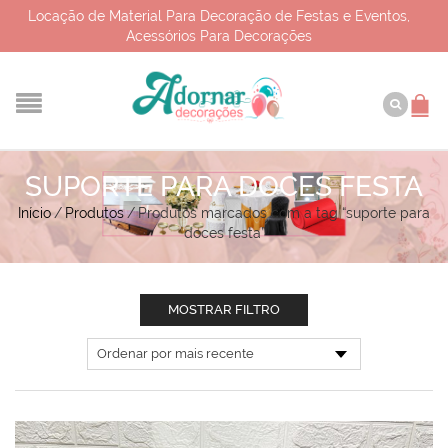
Locação de Material Para Decoração de Festas e Eventos,
Acessórios Para Decorações
SUPORTE PARA DOCES FESTA
Início
/
Produtos
/
Produtos marcados com a tag “suporte para
doces festa”
MOSTRAR FILTRO