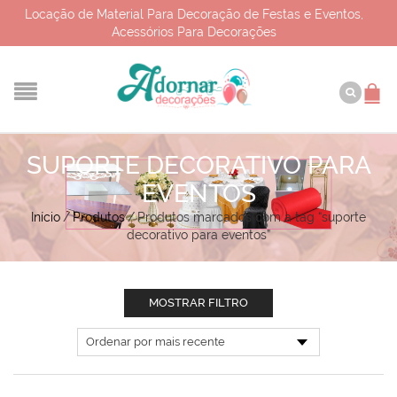
Locação de Material Para Decoração de Festas e Eventos,
Acessórios Para Decorações
SUPORTE DECORATIVO PARA
EVENTOS
Início
/
Produtos
/
Produtos marcados com a tag “suporte
decorativo para eventos”
MOSTRAR FILTRO