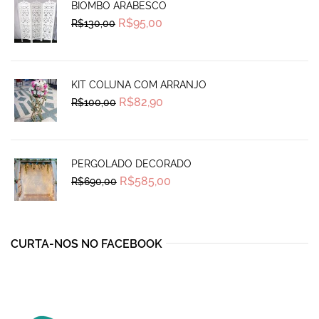
BIOMBO ARABESCO
Original
Current
R$
95,00
R$
130,00
price
price
was:
is:
R$130,00.
R$95,00.
KIT COLUNA COM ARRANJO
Original
Current
R$
82,90
R$
100,00
price
price
was:
is:
R$100,00.
R$82,90.
PERGOLADO DECORADO
Original
Current
R$
585,00
R$
690,00
price
price
was:
is:
R$690,00.
R$585,00.
CURTA-NOS NO FACEBOOK