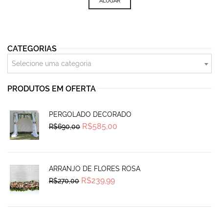
ALUGAR
CATEGORIAS
Selecione uma categoria
PRODUTOS EM OFERTA
PERGOLADO DECORADO
Original
Current
R$
585,00
R$
690,00
price
price
was:
is:
R$690,00.
R$585,00.
ARRANJO DE FLORES ROSA
Original
Current
R$
239,99
R$
270,00
price
price
was:
is:
R$270,00.
R$239,99.