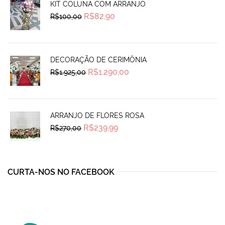
KIT COLUNA COM ARRANJO
Original
Current
R$
82,90
R$
100,00
price
price
was:
is:
R$100,00.
R$82,90.
DECORAÇÃO DE CERIMÔNIA
Original
Current
R$
1.290,00
R$
1.925,00
price
price
was:
is:
R$1.925,00.
R$1.290,00.
ARRANJO DE FLORES ROSA
Original
Current
R$
239,99
R$
270,00
price
price
was:
is:
R$270,00.
R$239,99.
CURTA-NOS NO FACEBOOK