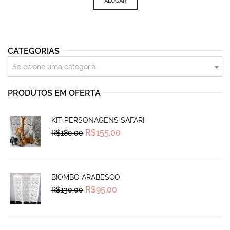
ALUGAR
CATEGORIAS
Selecione uma categoria
PRODUTOS EM OFERTA
KIT PERSONAGENS SAFARI
Original
Current
R$
155,00
R$
180,00
price
price
was:
is:
R$180,00.
R$155,00.
BIOMBO ARABESCO
Original
Current
R$
95,00
R$
130,00
price
price
was:
is:
R$130,00.
R$95,00.