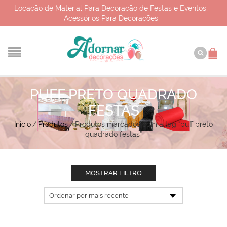
Locação de Material Para Decoração de Festas e Eventos,
Acessórios Para Decorações
PUFF PRETO QUADRADO
FESTAS
Início
/
Produtos
/
Produtos marcados com a tag “puff preto
quadrado festas”
MOSTRAR FILTRO