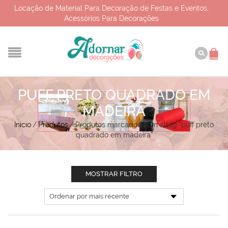
Locação de Material Para Decoração de Festas e Eventos,
Acessórios Para Decorações
PUFF PRETO QUADRADO EM
MADEIRA
Início
/
Produtos
/
Produtos marcados com a tag “puff preto
quadrado em madeira”
MOSTRAR FILTRO