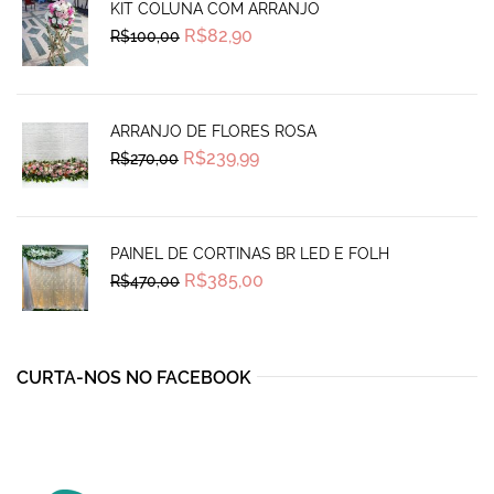
KIT COLUNA COM ARRANJO
Original
Current
R$
82,90
R$
100,00
price
price
was:
is:
R$100,00.
R$82,90.
ARRANJO DE FLORES ROSA
Original
Current
R$
239,99
R$
270,00
price
price
was:
is:
R$270,00.
R$239,99.
PAINEL DE CORTINAS BR LED E FOLH
Original
Current
R$
385,00
R$
470,00
price
price
was:
is:
R$470,00.
R$385,00.
CURTA-NOS NO FACEBOOK