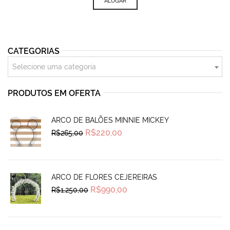
ALUGAR
CATEGORIAS
Selecione uma categoria
PRODUTOS EM OFERTA
ARCO DE BALÕES MINNIE MICKEY
Original
Current
R$
220,00
R$
265,00
price
price
was:
is:
R$265,00.
R$220,00.
ARCO DE FLORES CEJEREIRAS
Original
Current
R$
990,00
R$
1.250,00
price
price
was:
is:
R$1.250,00.
R$990,00.