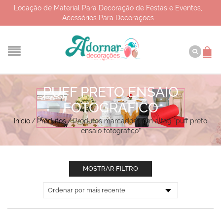
Locação de Material Para Decoração de Festas e Eventos,
Acessórios Para Decorações
PUFF PRETO ENSAIO
FOTOGRÁFICO
Início
/
Produtos
/
Produtos marcados com a tag “puff preto
ensaio fotográfico”
MOSTRAR FILTRO