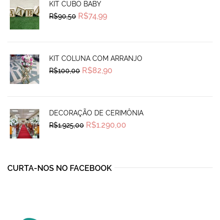
KIT CUBO BABY
Original
Current
R$
74,99
R$
90,50
price
price
was:
is:
R$90,50.
R$74,99.
KIT COLUNA COM ARRANJO
Original
Current
R$
82,90
R$
100,00
price
price
was:
is:
R$100,00.
R$82,90.
DECORAÇÃO DE CERIMÔNIA
Original
Current
R$
1.290,00
R$
1.925,00
price
price
was:
is:
R$1.925,00.
R$1.290,00.
CURTA-NOS NO FACEBOOK