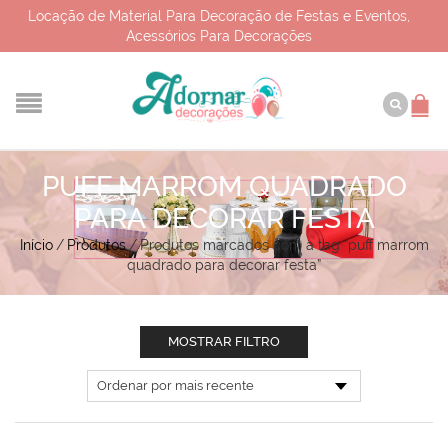
Locação de Material Para Decoração de Festas e Eventos,
Acessórios Para Decorações
PUFF MARROM QUADRADO
PARA DECORAR FESTA
Início
/
Produtos
/
Produtos marcados com a tag “puff marrom
quadrado para decorar festa”
MOSTRAR FILTRO