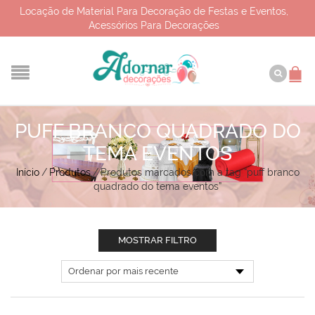
Locação de Material Para Decoração de Festas e Eventos,
Acessórios Para Decorações
PUFF BRANCO QUADRADO DO
TEMA EVENTOS
Início
/
Produtos
/
Produtos marcados com a tag “puff branco
quadrado do tema eventos”
MOSTRAR FILTRO