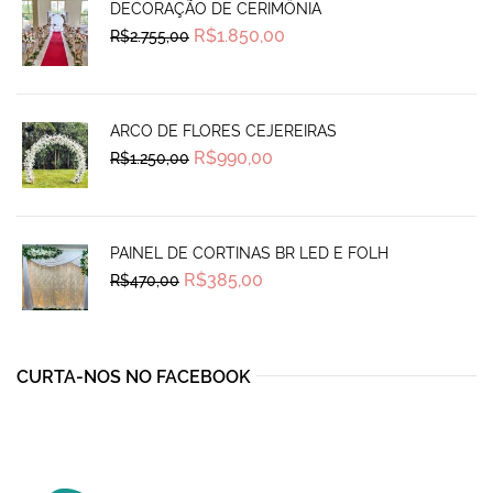
DECORAÇÃO DE CERIMÔNIA
Original
Current
R$
1.850,00
R$
2.755,00
price
price
was:
is:
R$2.755,00.
R$1.850,00.
ARCO DE FLORES CEJEREIRAS
Original
Current
R$
990,00
R$
1.250,00
price
price
was:
is:
R$1.250,00.
R$990,00.
PAINEL DE CORTINAS BR LED E FOLH
Original
Current
R$
385,00
R$
470,00
price
price
was:
is:
R$470,00.
R$385,00.
CURTA-NOS NO FACEBOOK