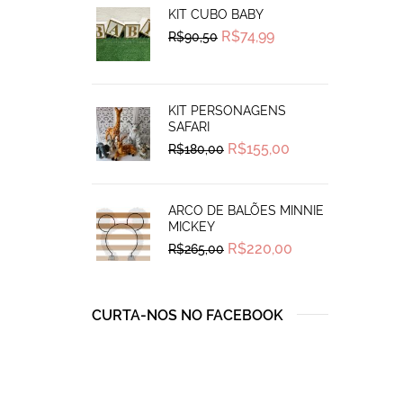
KIT CUBO BABY
Original
Current
R$
74,99
R$
90,50
price
price
was:
is:
R$90,50.
R$74,99.
KIT PERSONAGENS
SAFARI
Original
Current
R$
155,00
R$
180,00
price
price
was:
is:
R$180,00.
R$155,00.
ARCO DE BALÕES MINNIE
MICKEY
Original
Current
R$
220,00
R$
265,00
price
price
was:
is:
R$265,00.
R$220,00.
CURTA-NOS NO FACEBOOK