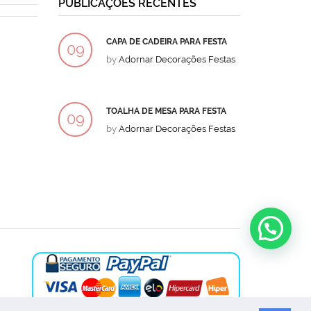
PUBLICAÇÕES RECENTES
CAPA DE CADEIRA PARA FESTA
BOLO
09
09
by
Adornar Decorações Festas
by
Ad
DEZ
DEZ
TOALHA DE MESA PARA FESTA
BOLO
09
09
by
Adornar Decorações Festas
by
Ad
DEZ
DEZ