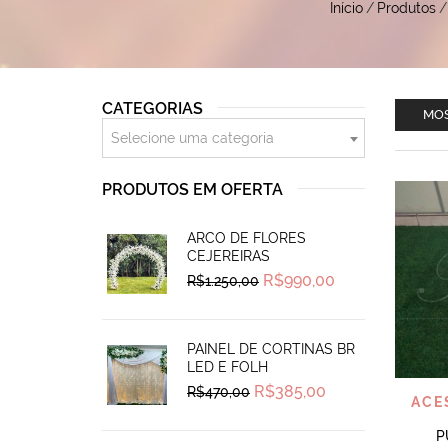
Início
/
Produtos
/
CATEGORIAS
MOS
Selecione uma categoria
PRODUTOS EM OFERTA
ARCO DE FLORES
CEJEREIRAS
Original
Current
R$
990,00
R$
1.250,00
price
price
was:
is:
R$1.250,00.
R$990,00.
PAINEL DE CORTINAS BR
LED E FOLH
Original
Current
R$
385,00
R$
470,00
ACE
price
price
was:
is:
R$470,00.
R$385,00.
P