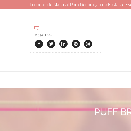
Locação de Material Para Decoração de Festas e Ev
Siga-nos
PUFF B