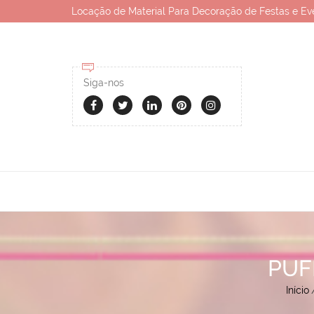
Locação de Material Para Decoração de Festas e Ev
Siga-nos
PUF
Início