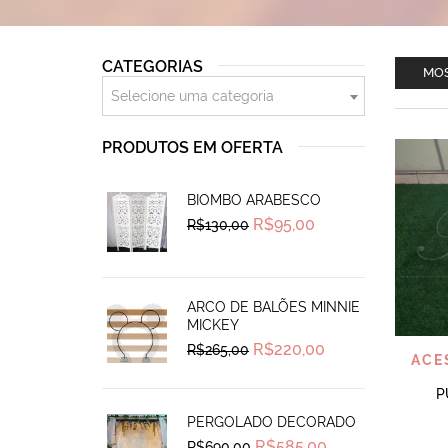
CATEGORIAS
MOS
Selecione uma categoria
PRODUTOS EM OFERTA
BIOMBO ARABESCO
Original
Current
R$
95,00
R$
130,00
price
price
was:
is:
R$130,00.
R$95,00.
ARCO DE BALÕES MINNIE
MICKEY
Original
Current
R$
220,00
R$
265,00
ACE
price
price
was:
is:
R$265,00.
R$220,00.
P
PERGOLADO DECORADO
Original
Current
R$
585,00
R$
690,00