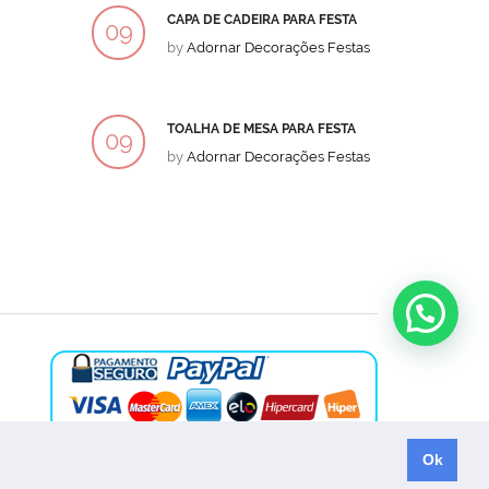
CAPA DE CADEIRA PARA FESTA
BOLO
09
09
by
Adornar Decorações Festas
by
Ad
DEZ
DEZ
TOALHA DE MESA PARA FESTA
BOLO
09
09
by
Adornar Decorações Festas
by
Ad
DEZ
DEZ
Ok