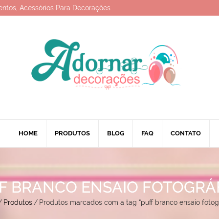
entos, Acessórios Para Decorações
HOME
PRODUTOS
BLOG
FAQ
CONTATO
F BRANCO ENSAIO FOTOGRÁ
/
Produtos
/
Produtos marcados com a tag “puff branco ensaio fotogr