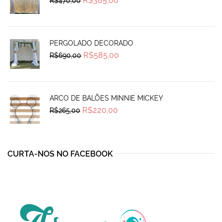
R$
385,00
R$
470,00
price
price
was:
is:
R$470,00.
R$385,00.
PERGOLADO DECORADO
Original
Current
R$
585,00
R$
690,00
price
price
was:
is:
R$690,00.
R$585,00.
ARCO DE BALÕES MINNIE MICKEY
Original
Current
R$
220,00
R$
265,00
price
price
was:
is:
R$265,00.
R$220,00.
CURTA-NOS NO FACEBOOK