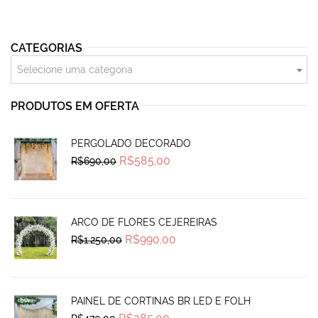
CATEGORIAS
Selecione uma categoria
PRODUTOS EM OFERTA
PERGOLADO DECORADO
Original
Current
R$
585,00
R$
690,00
price
price
was:
is:
R$690,00.
R$585,00.
ARCO DE FLORES CEJEREIRAS
Original
Current
R$
990,00
R$
1.250,00
price
price
was:
is:
R$1.250,00.
R$990,00.
PAINEL DE CORTINAS BR LED E FOLH
Original
Current