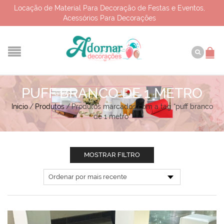
Locação de Material Para Decoração de Festas e Eventos,
Acessórios Para Decorações
PUFF BRANCO DE 1 METRO
Início
/
Produtos
/
Produtos marcados com a tag “puff branco
de 1 metro”
MOSTRAR FILTRO