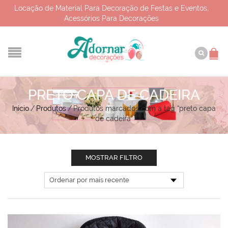
Locação de Material Para Decoração de Festas e Eventos,
Acessórios Para Decorações
PRETO CAPA DE CADEIRA
Início
/
Produtos
/
Produtos marcados com a tag “preto capa
de cadeira”
MOSTRAR FILTRO