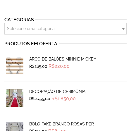
CATEGORIAS
Selecione uma categoria
PRODUTOS EM OFERTA
ARCO DE BALÕES MINNIE MICKEY
Original
Current
R$
220,00
R$
265,00
price
price
was:
is:
R$265,00.
R$220,00.
DECORAÇÃO DE CERIMÔNIA
Original
Current
R$
1.850,00
R$
2.755,00
price
price
was:
is:
R$2.755,00.
R$1.850,00.
BOLO FAKE BRANCO ROSAS PÉR
Original
Current