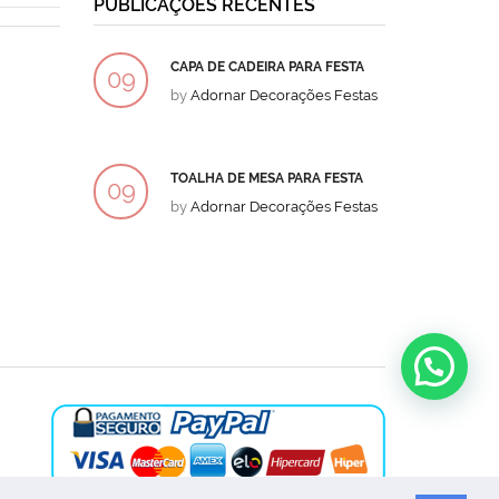
PUBLICAÇÕES RECENTES
CAPA DE CADEIRA PARA FESTA
BOLO
09
09
by
Adornar Decorações Festas
by
Ad
DEZ
DEZ
TOALHA DE MESA PARA FESTA
BOLO
09
09
by
Adornar Decorações Festas
by
Ad
DEZ
DEZ