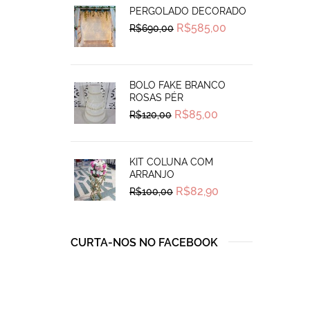
PERGOLADO DECORADO
Original
Current
R$
585,00
R$
690,00
price
price
was:
is:
R$690,00.
R$585,00.
BOLO FAKE BRANCO
ROSAS PÉR
Original
Current
R$
85,00
R$
120,00
price
price
was:
is:
R$120,00.
R$85,00.
KIT COLUNA COM
ARRANJO
Original
Current
R$
82,90
R$
100,00
price
price
was:
is:
R$100,00.
R$82,90.
CURTA-NOS NO FACEBOOK