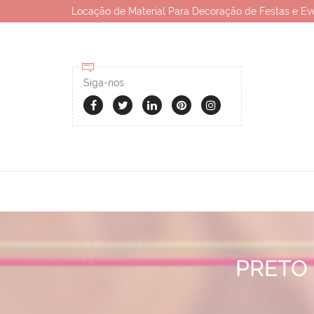
Locação de Material Para Decoração de Festas e Ev
Siga-nos
PRETO 