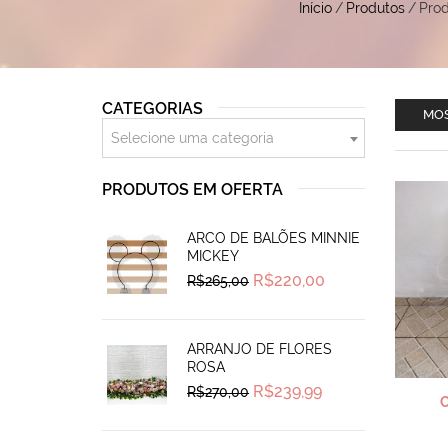
Início
/
Produtos
/
Prod
CATEGORIAS
MOS
Selecione uma categoria
PRODUTOS EM OFERTA
ARCO DE BALÕES MINNIE
MICKEY
Original
Current
R$
220,00
R$
265,00
price
price
was:
is:
R$265,00.
R$220,00.
ARRANJO DE FLORES
ROSA
Original
Current
R$
239,99
R$
270,00
price
price
was:
is:
R$270,00.
R$239,99.