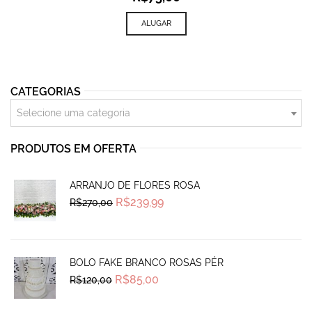
ALUGAR
CATEGORIAS
Selecione uma categoria
PRODUTOS EM OFERTA
ARRANJO DE FLORES ROSA
Original
Current
R$
239,99
R$
270,00
price
price
was:
is:
R$270,00.
R$239,99.
BOLO FAKE BRANCO ROSAS PÉR
Original
Current
R$
85,00
R$
120,00
price
price
was:
is:
R$120,00.
R$85,00.