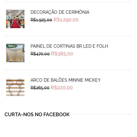
DECORAÇÃO DE CERIMÔNIA
Original
Current
R$
1.290,00
R$
1.925,00
price
price
was:
is:
R$1.925,00.
R$1.290,00.
PAINEL DE CORTINAS BR LED E FOLH
Original
Current
R$
385,00
R$
470,00
price
price
was:
is:
R$470,00.
R$385,00.
ARCO DE BALÕES MINNIE MICKEY
Original
Current
R$
220,00
R$
265,00
price
price
was:
is:
R$265,00.
R$220,00.
CURTA-NOS NO FACEBOOK