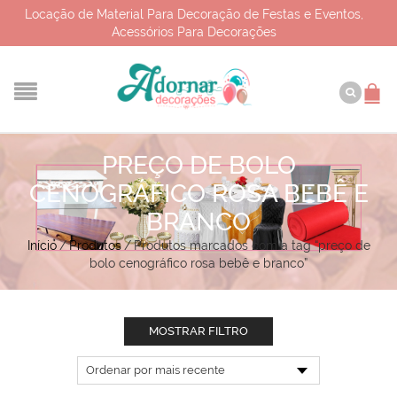
Locação de Material Para Decoração de Festas e Eventos,
Acessórios Para Decorações
PREÇO DE BOLO
CENOGRÁFICO ROSA BEBÊ E
BRANCO
Início
/
Produtos
/
Produtos marcados com a tag “preço de
bolo cenográfico rosa bebê e branco”
MOSTRAR FILTRO