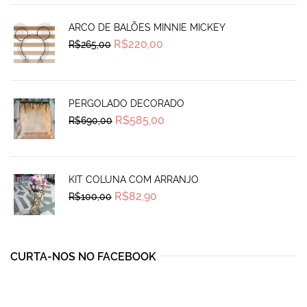
ARCO DE BALÕES MINNIE MICKEY
Original
Current
R$
220,00
R$
265,00
price
price
was:
is:
R$265,00.
R$220,00.
PERGOLADO DECORADO
Original
Current
R$
585,00
R$
690,00
price
price
was:
is:
R$690,00.
R$585,00.
KIT COLUNA COM ARRANJO
Original
Current
R$
82,90
R$
100,00
price
price
was:
is:
R$100,00.
R$82,90.
CURTA-NOS NO FACEBOOK