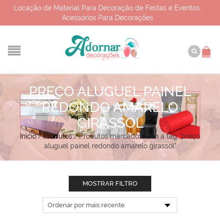
Locação de Material Para Decoração de Festas e Eventos,
Acessórios Para Decorações
PREÇO ALUGUEL PAINEL
REDONDO AMARELO
GIRASSOL
Início
/
Produtos
/
Produtos marcados com a tag “preço
aluguel painel redondo amarelo girassol”
MOSTRAR FILTRO