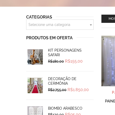
CATEGORIAS
MOS
Selecione uma categoria
PRODUTOS EM OFERTA
KIT PERSONAGENS
SAFARI
Original
Current
R$
155,00
R$
180,00
price
price
was:
is:
R$180,00.
R$155,00.
DECORAÇÃO DE
CERIMÔNIA
Original
Current
R$
1.850,00
R$
2.755,00
P
price
price
was:
is:
R$2.755,00.
R$1.850,00.
PAIN
BIOMBO ARABESCO
Original
Current
R$
95,00
R$
130,00