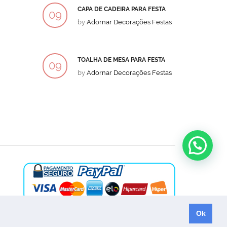
CAPA DE CADEIRA PARA FESTA
BOLO
09
09
by
Adornar Decorações Festas
by
Ad
DEZ
DEZ
TOALHA DE MESA PARA FESTA
BOLO
09
09
by
Adornar Decorações Festas
by
Ad
DEZ
DEZ
Ok