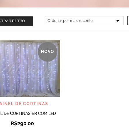
TRAR FILTRO
NOVO
VISUALIZAR
AINEL DE CORTINAS
EL DE CORTINAS BR COM LED
R$
290,00