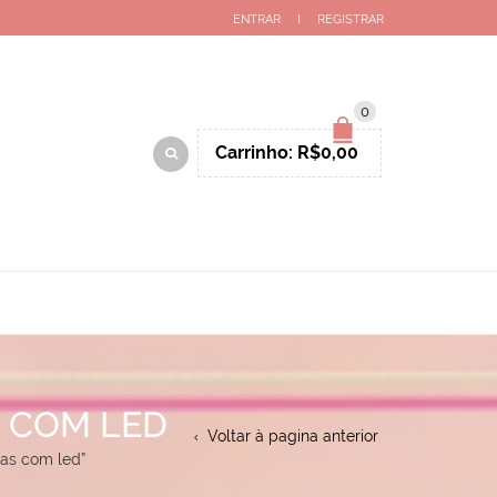
ENTRAR
REGISTRAR
0
Carrinho:
R$
0,00
S COM LED
Voltar à pagina anterior
nas com led”