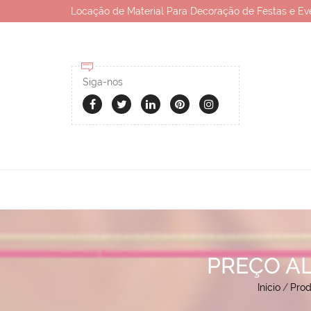
Locação de Material Para Decoração de Festas e Ev
Siga-nos
PREÇO AL
Início
/
Prod