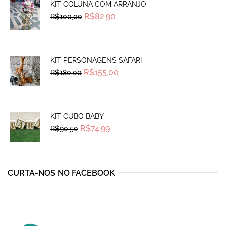
KIT COLUNA COM ARRANJO
Original
Current
R$
82,90
R$
100,00
price
price
was:
is:
R$100,00.
R$82,90.
KIT PERSONAGENS SAFARI
Original
Current
R$
155,00
R$
180,00
price
price
was:
is:
R$180,00.
R$155,00.
KIT CUBO BABY
Original
Current
R$
74,99
R$
90,50
price
price
was:
is:
R$90,50.
R$74,99.
CURTA-NOS NO FACEBOOK