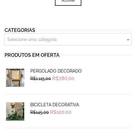
ALUGAR
CATEGORIAS
Selecione uma categoria
PRODUTOS EM OFERTA
PERGOLADO DECORADO
Original
Current
R$
780,00
R$
1.115,00
price
price
was:
is:
R$1.115,00.
R$780,00.
BICICLETA DECORATIVA
Original
Current
R$
120,00
R$
145,00
price
price
was:
is:
R$145,00.
R$120,00.