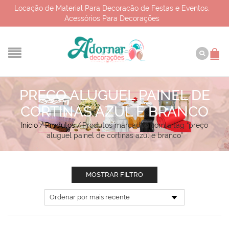
Locação de Material Para Decoração de Festas e Eventos,
Acessórios Para Decorações
PREÇO ALUGUEL PAINEL DE
CORTINAS AZUL E BRANCO
Início
/
Produtos
/
Produtos marcados com a tag “preço
aluguel painel de cortinas azul e branco”
MOSTRAR FILTRO