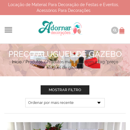
Locação de Material Para Decoração de Festas e Eventos,
Acessórios Para Decorações
PREÇO ALUGUEL DE GAZEBO
Início
/
Produtos
/
Produtos marcados com a tag “preço
aluguel de gazebo”
MOSTRAR FILTRO