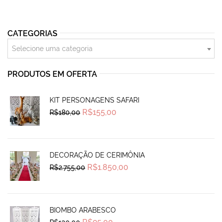
CATEGORIAS
Selecione uma categoria
PRODUTOS EM OFERTA
KIT PERSONAGENS SAFARI
Original
Current
R$
155,00
R$
180,00
price
price
was:
is:
R$180,00.
R$155,00.
DECORAÇÃO DE CERIMÔNIA
Original
Current
R$
1.850,00
R$
2.755,00
price
price
was:
is:
R$2.755,00.
R$1.850,00.
BIOMBO ARABESCO
Original
Current