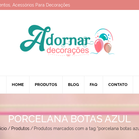
entos, Acessórios Para Decorações
HOME
PRODUTOS
BLOG
FAQ
CONTATO
PORCELANA BOTAS AZUL
ício
/
Produtos
/
Produtos marcados com a tag “porcelana botas azu