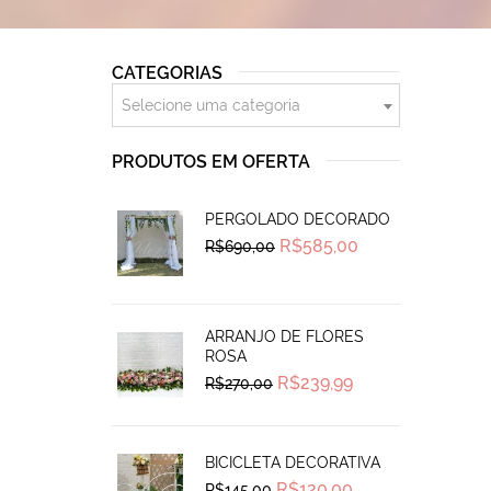
CATEGORIAS
Selecione uma categoria
PRODUTOS EM OFERTA
PERGOLADO DECORADO
Original
Current
R$
585,00
R$
690,00
price
price
was:
is:
R$690,00.
R$585,00.
ARRANJO DE FLORES
ROSA
Original
Current
R$
239,99
R$
270,00
price
price
was:
is:
R$270,00.
R$239,99.
BICICLETA DECORATIVA
Original
Current
R$
120,00
R$
145,00