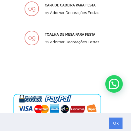
CAPA DE CADEIRA PARA FESTA
BOLO
09
09
by
Adornar Decorações Festas
by
Ad
DEZ
DEZ
TOALHA DE MESA PARA FESTA
BOLO
09
09
by
Adornar Decorações Festas
by
Ad
DEZ
DEZ
Ok