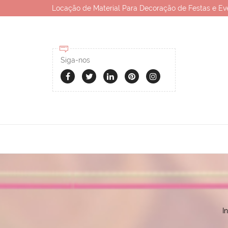
Locação de Material Para Decoração de Festas e Ev
Siga-nos
In