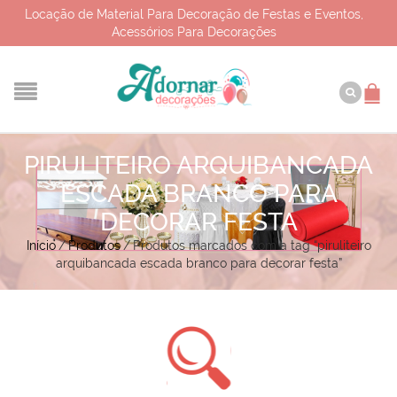
Locação de Material Para Decoração de Festas e Eventos,
Acessórios Para Decorações
PIRULITEIRO ARQUIBANCADA
ESCADA BRANCO PARA
DECORAR FESTA
Início
/
Produtos
/
Produtos marcados com a tag “piruliteiro
arquibancada escada branco para decorar festa”