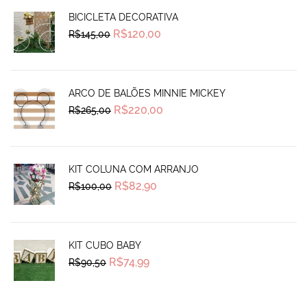
BICICLETA DECORATIVA
Original
Current
R$
120,00
R$
145,00
price
price
was:
is:
R$145,00.
R$120,00.
ARCO DE BALÕES MINNIE MICKEY
Original
Current
R$
220,00
R$
265,00
price
price
was:
is:
R$265,00.
R$220,00.
KIT COLUNA COM ARRANJO
Original
Current
R$
82,90
R$
100,00
price
price
was:
is:
R$100,00.
R$82,90.
KIT CUBO BABY
Original
Current
R$
74,99
R$
90,50
price
price
was:
is:
R$90,50.
R$74,99.