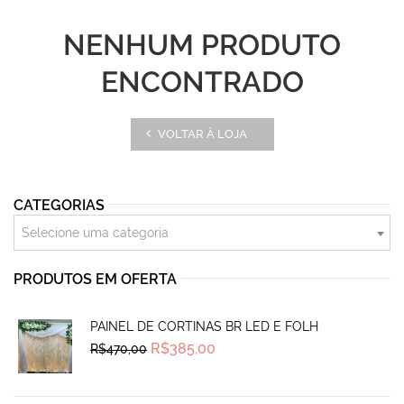
NENHUM PRODUTO
ENCONTRADO
VOLTAR À LOJA
CATEGORIAS
Selecione uma categoria
PRODUTOS EM OFERTA
PAINEL DE CORTINAS BR LED E FOLH
Original
Current
R$
385,00
R$
470,00
price
price
was:
is:
R$470,00.
R$385,00.