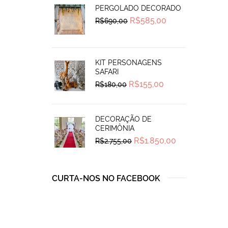
PERGOLADO DECORADO
Original
Current
R$
585,00
R$
690,00
price
price
was:
is:
R$690,00.
R$585,00.
KIT PERSONAGENS
SAFARI
Original
Current
R$
155,00
R$
180,00
price
price
was:
is:
R$180,00.
R$155,00.
DECORAÇÃO DE
CERIMÔNIA
Original
Current
R$
1.850,00
R$
2.755,00
price
price
was:
is:
R$2.755,00.
R$1.850,00.
CURTA-NOS NO FACEBOOK