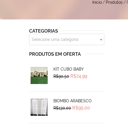
Início
/
Produtos
/
CATEGORIAS
Selecione uma categoria
PRODUTOS EM OFERTA
KIT CUBO BABY
Original
Current
R$
74,99
R$
90,50
price
price
was:
is:
R$90,50.
R$74,99.
BIOMBO ARABESCO
Original
Current
R$
95,00
R$
130,00
price
price
was:
is:
R$130,00.
R$95,00.