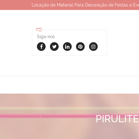
Locação de Material Para Decoração de Festas e Ev
Siga-nos
PIRULIT