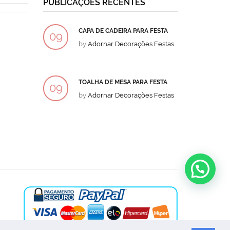
PUBLICAÇÕES RECENTES
CAPA DE CADEIRA PARA FESTA
BOLO
09
09
by
Adornar Decorações Festas
by
Ad
DEZ
DEZ
TOALHA DE MESA PARA FESTA
BOLO
09
09
by
Adornar Decorações Festas
by
Ad
DEZ
DEZ
Olá, podemos ajuda-lo?