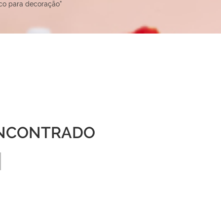
co para decoração”
NCONTRADO