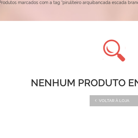
Produtos marcados com a tag “piruliteiro arquibancada escada bran
NENHUM PRODUTO E
VOLTAR À LOJA