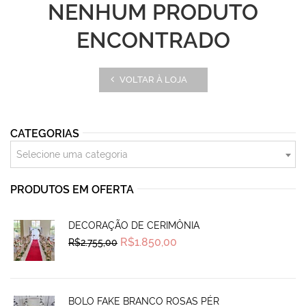
NENHUM PRODUTO
ENCONTRADO
VOLTAR À LOJA
CATEGORIAS
Selecione uma categoria
PRODUTOS EM OFERTA
DECORAÇÃO DE CERIMÔNIA
Original
Current
R$
1.850,00
R$
2.755,00
price
price
was:
is:
R$2.755,00.
R$1.850,00.
BOLO FAKE BRANCO ROSAS PÉR