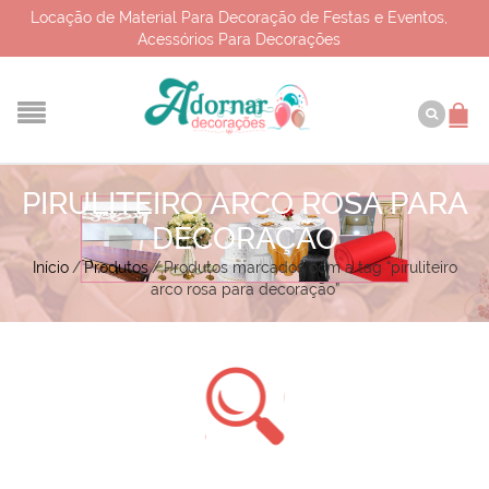
Locação de Material Para Decoração de Festas e Eventos,
Acessórios Para Decorações
PIRULITEIRO ARCO ROSA PARA
DECORAÇÃO
Início
/
Produtos
/
Produtos marcados com a tag “piruliteiro
arco rosa para decoração”