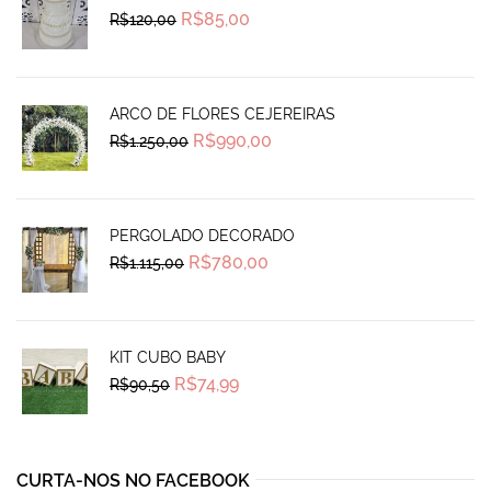
Original
Current
R$
85,00
R$
120,00
price
price
was:
is:
R$120,00.
R$85,00.
ARCO DE FLORES CEJEREIRAS
Original
Current
R$
990,00
R$
1.250,00
price
price
was:
is:
R$1.250,00.
R$990,00.
PERGOLADO DECORADO
Original
Current
R$
780,00
R$
1.115,00
price
price
was:
is:
R$1.115,00.
R$780,00.
KIT CUBO BABY
Original
Current
R$
74,99
R$
90,50
price
price
was:
is:
R$90,50.
R$74,99.
CURTA-NOS NO FACEBOOK